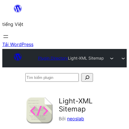
Chuyển
đến
tiếng Việt
phần
nội
dung
Tải WordPress
Plugin Directory
Light-XML Sitemap
Tìm
kiếm
plugin
Light-XML
Sitemap
Bởi
neoslab