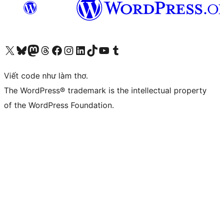
Truy cập tài khoản X (trước đây là Twitter) của chúng tôi
Visit our Bluesky account
Visit our Mastodon account
Visit our Threads account
Xem trang Facebook của chúng tôi
Truy cập tài khoản Instagram của chúng tôi
Truy cập tài khoản LinkedIn của chúng tôi
Visit our TikTok account
Truy cập kênh YouTube của chúng tôi
Visit our Tumblr account
Viết code như làm thơ.
The WordPress® trademark is the intellectual property
of the WordPress Foundation.