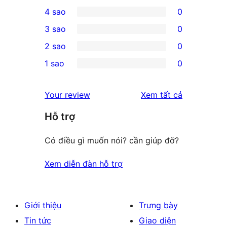
2
4 sao
0
5-
0
3 sao
0
star
4-
0
2 sao
0
reviews
star
3-
0
1 sao
0
reviews
star
2-
0
reviews
star
1-
đánh
Your review
Xem tất cả
reviews
star
giá
Hỗ trợ
reviews
Có điều gì muốn nói? cần giúp đỡ?
Xem diễn đàn hỗ trợ
Giới thiệu
Trưng bày
Tin tức
Giao diện