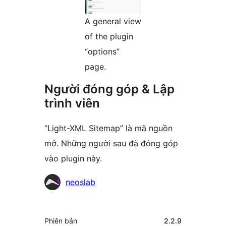
A general view
of the plugin
“options”
page.
Người đóng góp & Lập
trình viên
“Light-XML Sitemap” là mã nguồn
mở. Những người sau đã đóng góp
vào plugin này.
Những
neoslab
người
đóng
Meta
Phiên bản
2.2.9