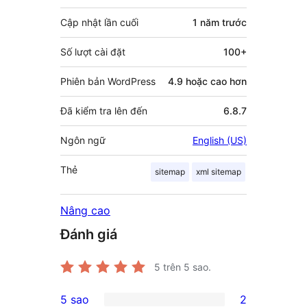
góp
Cập nhật lần cuối
1 năm
trước
Số lượt cài đặt
100+
Phiên bản WordPress
4.9 hoặc cao hơn
Đã kiểm tra lên đến
6.8.7
Ngôn ngữ
English (US)
Thẻ
sitemap
xml sitemap
Nâng cao
Đánh giá
5
trên 5 sao.
5 sao
2