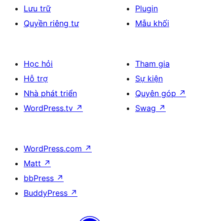
Lưu trữ
Plugin
Quyền riêng tư
Mẫu khối
Học hỏi
Tham gia
Hỗ trợ
Sự kiện
Nhà phát triển
Quyên góp
↗
WordPress.tv
↗
Swag
↗
WordPress.com
↗
Matt
↗
bbPress
↗
BuddyPress
↗