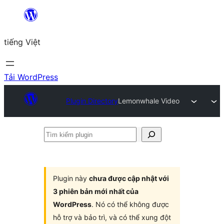
Chuyển
đến
tiếng Việt
phần
nội
dung
Tải WordPress
Plugin Directory
Lemonwhale Video
Tìm
kiếm
plugin
Plugin này
chưa được cập nhật với
3 phiên bản mới nhất của
WordPress
. Nó có thể không được
hỗ trợ và bảo trì, và có thể xung đột