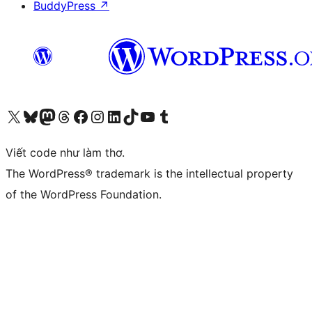
BuddyPress
↗
Truy cập tài khoản X (trước đây là Twitter) của chúng tôi
Visit our Bluesky account
Visit our Mastodon account
Visit our Threads account
Xem trang Facebook của chúng tôi
Truy cập tài khoản Instagram của chúng tôi
Truy cập tài khoản LinkedIn của chúng tôi
Visit our TikTok account
Truy cập kênh YouTube của chúng tôi
Visit our Tumblr account
Viết code như làm thơ.
The WordPress® trademark is the intellectual property
of the WordPress Foundation.