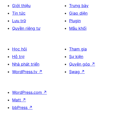
Giới thiệu
Trưng bày
Tin tức
Giao diện
Lưu trữ
Plugin
Quyền riêng tư
Mẫu khối
Học hỏi
Tham gia
Hỗ trợ
Sự kiện
Nhà phát triển
Quyên góp
↗
WordPress.tv
↗
Swag
↗
WordPress.com
↗
Matt
↗
bbPress
↗