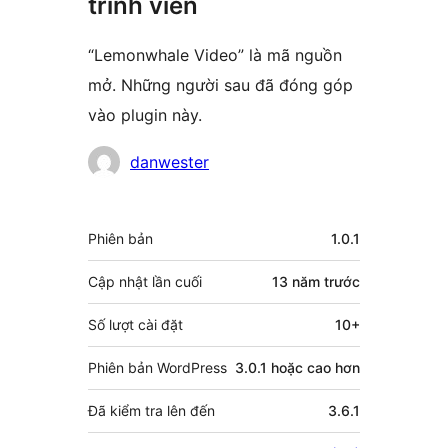
trình viên
“Lemonwhale Video” là mã nguồn
mở. Những người sau đã đóng góp
vào plugin này.
Những
danwester
người
đóng
Meta
Phiên bản
1.0.1
góp
Cập nhật lần cuối
13 năm
trước
Số lượt cài đặt
10+
Phiên bản WordPress
3.0.1 hoặc cao hơn
Đã kiểm tra lên đến
3.6.1