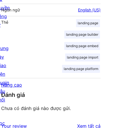
uyền
Ngôn ngữ
English (US)
iêng
Thẻ
landing page
ư
landing page builder
landing page embed
rưng
ày
landing page import
iao
landing page platform
iện
lugin
Nâng cao
ẫu
Đánh giá
hối
Chưa có đánh giá nào được gửi.
ọc
đánh
Your review
Xem tất cả