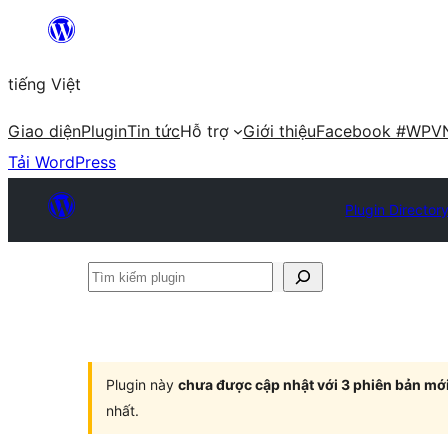
Chuyển
đến
tiếng Việt
phần
nội
Giao diện
Plugin
Tin tức
Hỗ trợ
Giới thiệu
Facebook #WPV
dung
Tải WordPress
Plugin Director
Tìm
kiếm
plugin
Plugin này
chưa được cập nhật với 3 phiên bản mớ
nhất.