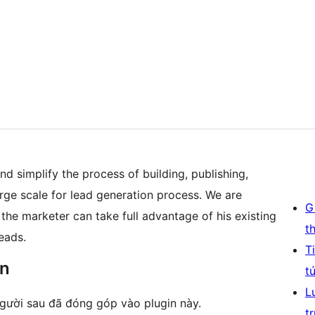
 simplify the process of building, publishing,
ge scale for lead generation process. We are
G
 the marketer can take full advantage of his existing
t
eads.
T
ên
t
L
ười sau đã đóng góp vào plugin này.
t