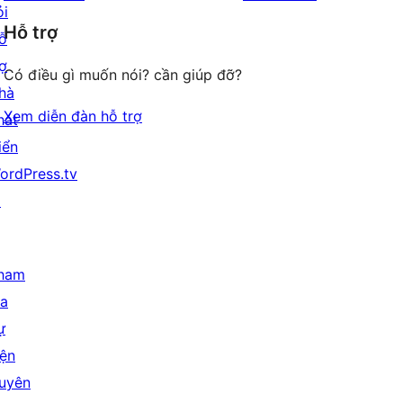
ỏi
giá
Hỗ trợ
ỗ
rợ
Có điều gì muốn nói? cần giúp đỡ?
hà
Xem diễn đàn hỗ trợ
hát
iển
ordPress.tv
↗
ham
ia
ự
iện
uyên