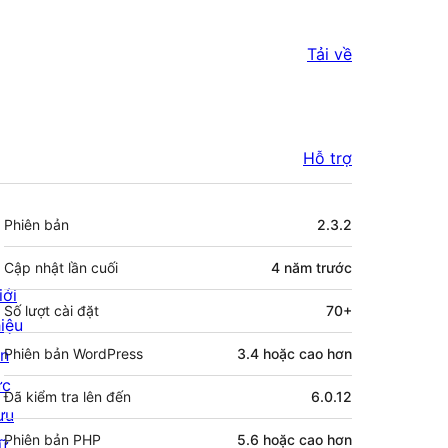
Tải về
Hỗ trợ
Meta
Phiên bản
2.3.2
Cập nhật lần cuối
4 năm
trước
iới
Số lượt cài đặt
70+
hiệu
in
Phiên bản WordPress
3.4 hoặc cao hơn
ức
Đã kiểm tra lên đến
6.0.12
ưu
Phiên bản PHP
5.6 hoặc cao hơn
rữ