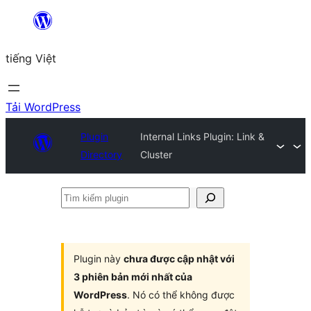
Chuyển
đến
tiếng Việt
phần
nội
dung
Tải WordPress
Plugin
Internal Links Plugin: Link &
Directory
Cluster
Tìm
kiếm
plugin
Plugin này
chưa được cập nhật với
3 phiên bản mới nhất của
WordPress
. Nó có thể không được