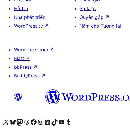
Hỗ trợ
Sự kiện
Nhà phát triển
Quyên góp
↗
WordPress.tv
↗
Năm cho Tương lai
WordPress.com
↗
Matt
↗
bbPress
↗
BuddyPress
↗
Truy cập tài khoản X (trước đây là Twitter) của chúng tôi
Visit our Bluesky account
Visit our Mastodon account
Visit our Threads account
Xem trang Facebook của chúng tôi
Truy cập tài khoản Instagram của chúng tôi
Truy cập tài khoản LinkedIn của chúng tôi
Visit our TikTok account
Truy cập kênh YouTube của chúng tôi
Visit our Tumblr account