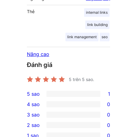
Thẻ
internal links
link building
link management
seo
Nâng cao
Đánh giá
5
trên 5 sao.
5 sao
1
1
4 sao
0
5-
0
3 sao
0
star
4-
0
2 sao
0
review
star
3-
0
1 sao
0
reviews