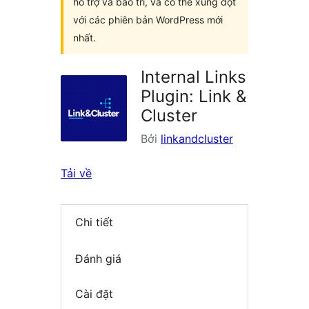
hỗ trợ và bảo trì, và có thể xung đột
với các phiên bản WordPress mới
nhất.
Internal Links
Plugin: Link &
Cluster
Bởi
linkandcluster
Tải về
Chi tiết
Đánh giá
Cài đặt