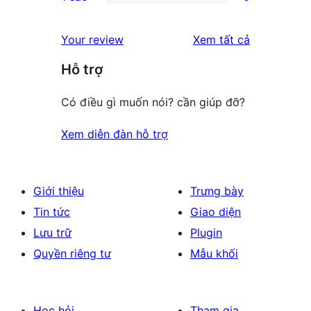
star
2-
0
reviews
star
1-
đánh
Your review
Xem tất cả
reviews
star
giá
Hỗ trợ
reviews
Có điều gì muốn nói? cần giúp đỡ?
Xem diễn đàn hỗ trợ
Giới thiệu
Trưng bày
Tin tức
Giao diện
Lưu trữ
Plugin
Quyền riêng tư
Mẫu khối
Học hỏi
Tham gia