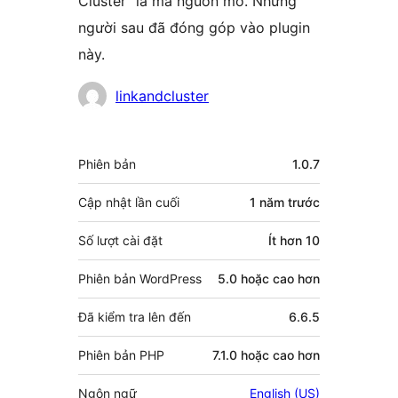
Cluster” là mã nguồn mở. Những
người sau đã đóng góp vào plugin
này.
Những
linkandcluster
người
đóng
Meta
Phiên bản
1.0.7
góp
Cập nhật lần cuối
1 năm
trước
Số lượt cài đặt
Ít hơn 10
Phiên bản WordPress
5.0 hoặc cao hơn
Đã kiểm tra lên đến
6.6.5
Phiên bản PHP
7.1.0 hoặc cao hơn
Ngôn ngữ
English (US)