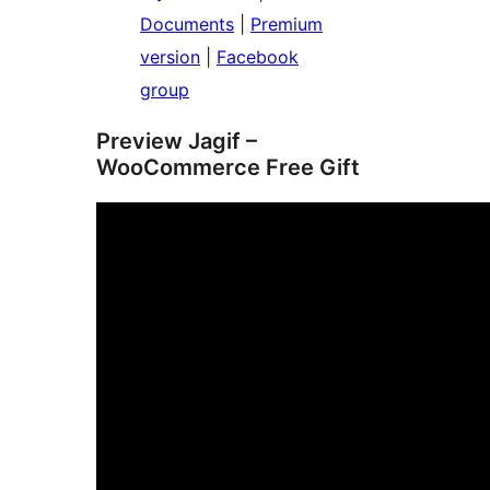
Documents
|
Premium
version
|
Facebook
group
Preview Jagif –
WooCommerce Free Gift