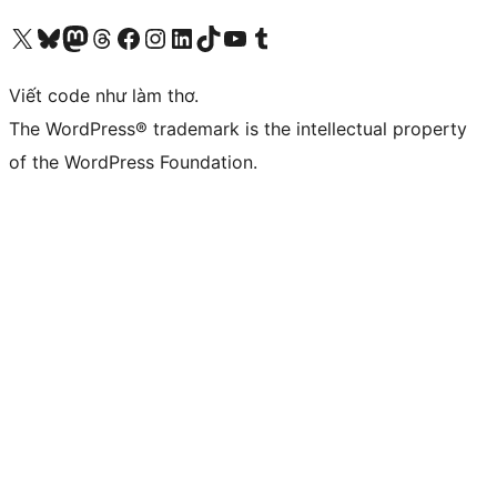
Truy cập tài khoản X (trước đây là Twitter) của chúng tôi
Visit our Bluesky account
Visit our Mastodon account
Visit our Threads account
Xem trang Facebook của chúng tôi
Truy cập tài khoản Instagram của chúng tôi
Truy cập tài khoản LinkedIn của chúng tôi
Visit our TikTok account
Truy cập kênh YouTube của chúng tôi
Visit our Tumblr account
Viết code như làm thơ.
The WordPress® trademark is the intellectual property
of the WordPress Foundation.