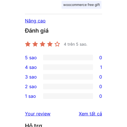
woocommerce free gift
Nâng cao
Đánh giá
4
trên 5 sao.
5 sao
0
0
4 sao
1
5-
1
3 sao
0
star
4-
0
2 sao
0
reviews
star
3-
0
1 sao
0
review
star
2-
0
reviews
star
1-
đánh
Your review
Xem tất cả
reviews
star
giá
Hỗ trợ
reviews