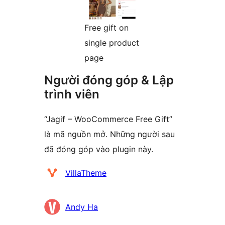
Free gift on
single product
page
Người đóng góp & Lập
trình viên
“Jagif – WooCommerce Free Gift”
là mã nguồn mở. Những người sau
đã đóng góp vào plugin này.
Những
VillaTheme
người
đóng
Andy Ha
góp