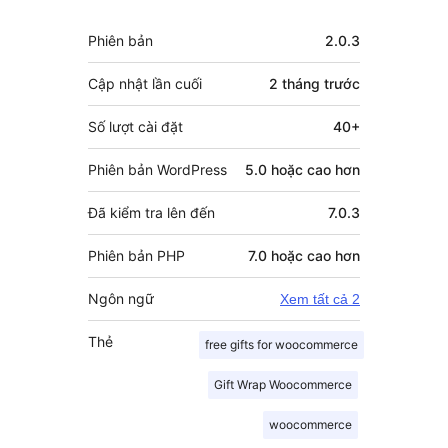
Meta
Phiên bản
2.0.3
Cập nhật lần cuối
2 tháng
trước
Số lượt cài đặt
40+
Phiên bản WordPress
5.0 hoặc cao hơn
Đã kiểm tra lên đến
7.0.3
Phiên bản PHP
7.0 hoặc cao hơn
Ngôn ngữ
Xem tất cả 2
Thẻ
free gifts for woocommerce
Gift Wrap Woocommerce
woocommerce