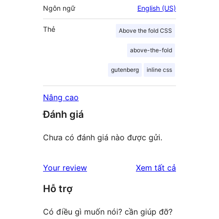
Ngôn ngữ
English (US)
Thẻ
Above the fold CSS
above-the-fold
gutenberg
inline css
Nâng cao
Đánh giá
Chưa có đánh giá nào được gửi.
đánh
Your review
Xem tất cả
giá
Hỗ trợ
Có điều gì muốn nói? cần giúp đỡ?