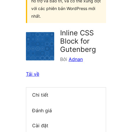
hỗ trợ và bảo trì, và có thể xung đột
với các phiên bản WordPress mới
nhất.
Inline CSS
Block for
Gutenberg
Bởi
Adnan
Tải về
Chi tiết
Đánh giá
Cài đặt