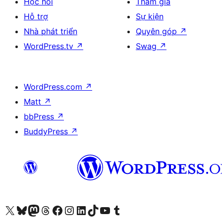
Học hỏi
Tham gia
Hỗ trợ
Sự kiện
Nhà phát triển
Quyên góp
↗
WordPress.tv
↗
Swag
↗
WordPress.com
↗
Matt
↗
bbPress
↗
BuddyPress
↗
Truy cập tài khoản X (trước đây là Twitter) của chúng tôi
Visit our Bluesky account
Visit our Mastodon account
Visit our Threads account
Xem trang Facebook của chúng tôi
Truy cập tài khoản Instagram của chúng tôi
Truy cập tài khoản LinkedIn của chúng tôi
Visit our TikTok account
Truy cập kênh YouTube của chúng tôi
Visit our Tumblr account