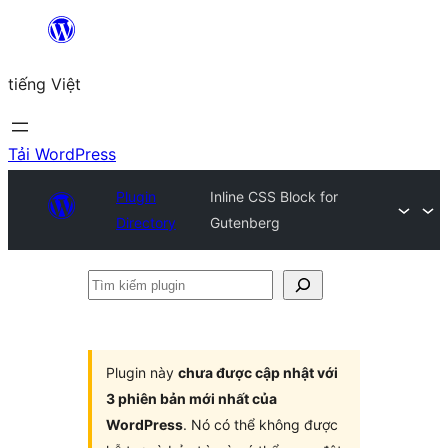
Chuyển
đến
tiếng Việt
phần
nội
dung
Tải WordPress
Plugin
Inline CSS Block for
Directory
Gutenberg
Tìm
kiếm
plugin
Plugin này
chưa được cập nhật với
3 phiên bản mới nhất của
WordPress
. Nó có thể không được