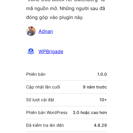
mã nguồn mở. Những người sau đã
đóng góp vào plugin này.
Những
Adnan
người
đóng
WPBrigade
góp
Meta
Phiên bản
1.0.0
Cập nhật lần cuối
9 năm
trước
Số lượt cài đặt
10+
Phiên bản WordPress
3.0 hoặc cao hơn
Đã kiểm tra lên đến
4.8.29