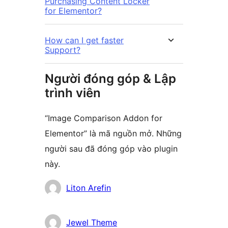
Purchasing Content Locker
for Elementor?
How can I get faster
Support?
Người đóng góp & Lập
trình viên
“Image Comparison Addon for
Elementor” là mã nguồn mở. Những
người sau đã đóng góp vào plugin
này.
Những
Liton Arefin
người
đóng
Jewel Theme