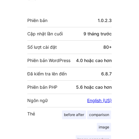
góp
Meta
Phiên bản
1.0.2.3
Cập nhật lần cuối
9 tháng
trước
Số lượt cài đặt
80+
Phiên bản WordPress
4.0 hoặc cao hơn
Đã kiểm tra lên đến
6.8.7
Phiên bản PHP
5.6 hoặc cao hơn
Ngôn ngữ
English (US)
Thẻ
before after
comparison
image