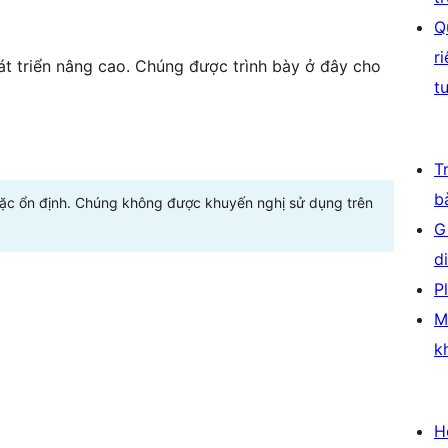
Q
r
t triển nâng cao. Chúng được trình bày ở đây cho
t
T
b
oặc ổn định. Chúng không được khuyến nghị sử dụng trên
G
d
P
M
k
H