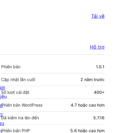
Tải về
Hỗ trợ
Meta
Phiên bản
1.0.1
Cập nhật lần cuối
2 năm
trước
iới
Số lượt cài đặt
400+
hiệu
in
Phiên bản WordPress
4.7 hoặc cao hơn
ức
Đã kiểm tra lên đến
5.7.16
ưu
Phiên bản PHP
5.6 hoặc cao hơn
rữ