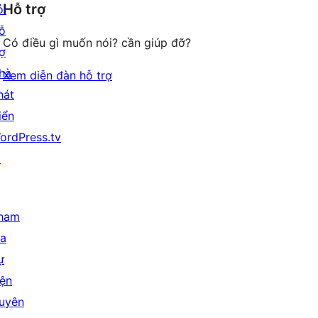
Hỗ trợ
reviews
ỏi
ỗ
Có điều gì muốn nói? cần giúp đỡ?
rợ
hà
Xem diễn đàn hỗ trợ
hát
iển
ordPress.tv
↗
ham
ia
ự
iện
uyên