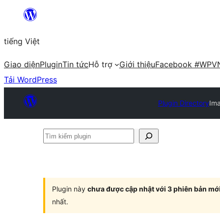
Chuyển
đến
tiếng Việt
phần
nội
Giao diện
Plugin
Tin tức
Hỗ trợ
Giới thiệu
Facebook #WPV
dung
Tải WordPress
Plugin Directory
Ima
Tìm
kiếm
plugin
Plugin này
chưa được cập nhật với 3 phiên bản mớ
nhất.