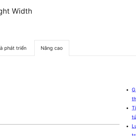
ght Width
à phát triển
Nâng cao
G
t
T
t
L
t