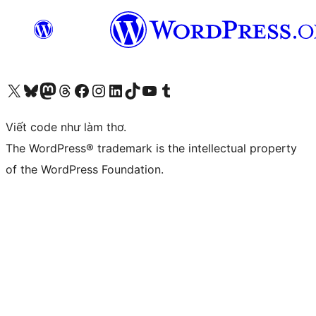
Truy cập tài khoản X (trước đây là Twitter) của chúng tôi
Visit our Bluesky account
Visit our Mastodon account
Visit our Threads account
Xem trang Facebook của chúng tôi
Truy cập tài khoản Instagram của chúng tôi
Truy cập tài khoản LinkedIn của chúng tôi
Visit our TikTok account
Truy cập kênh YouTube của chúng tôi
Visit our Tumblr account
Viết code như làm thơ.
The WordPress® trademark is the intellectual property
of the WordPress Foundation.