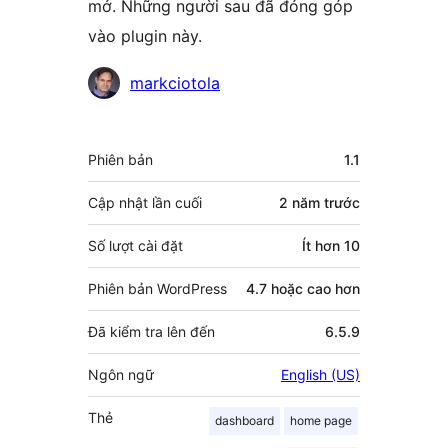
mở. Những người sau đã đóng góp
vào plugin này.
Những
markciotola
người
đóng
Meta
Phiên bản
1.1
góp
Cập nhật lần cuối
2 năm
trước
Số lượt cài đặt
Ít hơn 10
Phiên bản WordPress
4.7 hoặc cao hơn
Đã kiểm tra lên đến
6.5.9
Ngôn ngữ
English (US)
Thẻ
dashboard
home page