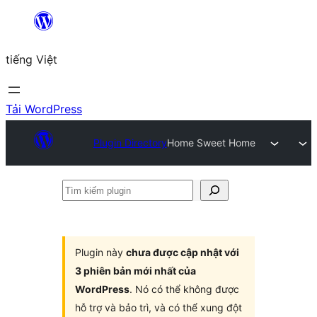
Chuyển
đến
tiếng Việt
phần
nội
dung
Tải WordPress
Plugin Directory
Home Sweet Home
Tìm
kiếm
plugin
Plugin này
chưa được cập nhật với
3 phiên bản mới nhất của
WordPress
. Nó có thể không được
hỗ trợ và bảo trì, và có thể xung đột