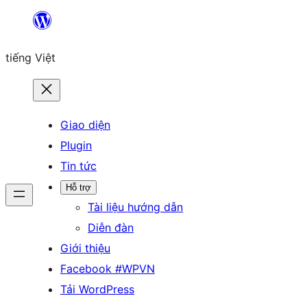
Chuyển
đến
tiếng Việt
phần
nội
dung
Giao diện
Plugin
Tin tức
Hỗ trợ
Tài liệu hướng dẫn
Diễn đàn
Giới thiệu
Facebook #WPVN
Tải WordPress