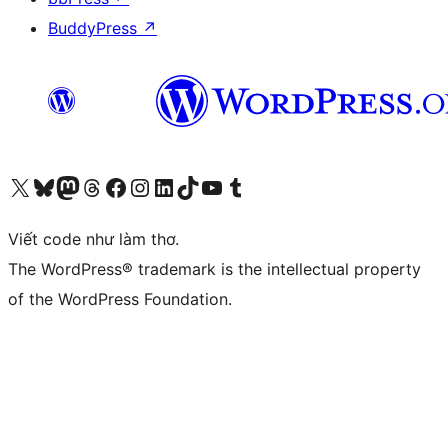
BuddyPress
↗
Truy cập tài khoản X (trước đây là Twitter) của chúng tôi
Visit our Bluesky account
Visit our Mastodon account
Visit our Threads account
Xem trang Facebook của chúng tôi
Truy cập tài khoản Instagram của chúng tôi
Truy cập tài khoản LinkedIn của chúng tôi
Visit our TikTok account
Truy cập kênh YouTube của chúng tôi
Visit our Tumblr account
Viết code như làm thơ.
The WordPress® trademark is the intellectual property
of the WordPress Foundation.