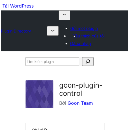
Tải WordPress
Gửi một plugin
Plugin Directory
Yêu thích của tôi
Đăng nhập
Tìm
kiếm
plugin
goon-plugin-
control
Bởi
Goon Team