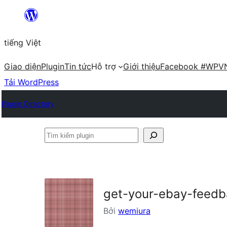
Chuyển
đến
tiếng Việt
phần
nội
Giao diện
Plugin
Tin tức
Hỗ trợ
Giới thiệu
Facebook #WPV
dung
Tải WordPress
Plugin Directory
Tìm
kiếm
plugin
get-your-ebay-feedb
Bởi
wemiura