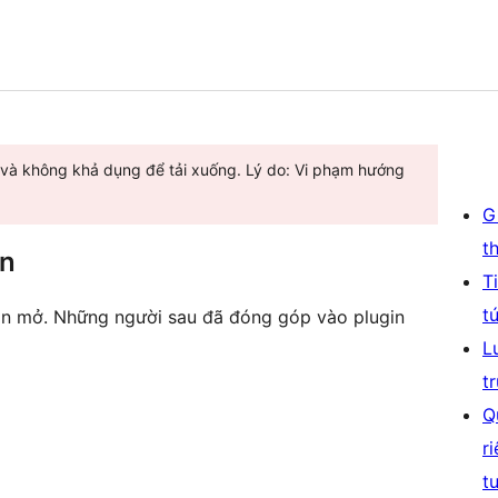
 và không khả dụng để tải xuống. Lý do: Vi phạm hướng
G
t
ên
T
t
n mở. Những người sau đã đóng góp vào plugin
L
t
Q
r
t