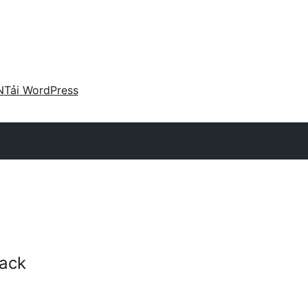
N
Tải WordPress
ack