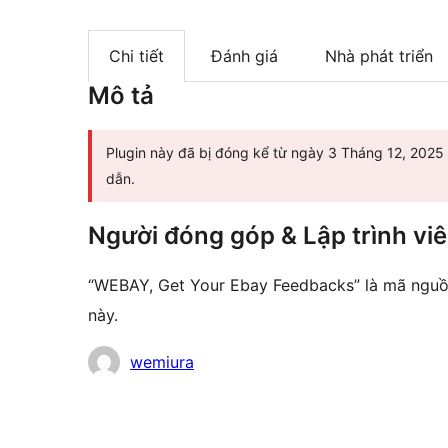
Chi tiết
Đánh giá
Nhà phát triển
Mô tả
Plugin này đã bị đóng kể từ ngày 3 Tháng 12, 2025
dẫn.
Người đóng góp & Lập trình vi
“WEBAY, Get Your Ebay Feedbacks” là mã nguồ
này.
Những
wemiura
người
đóng