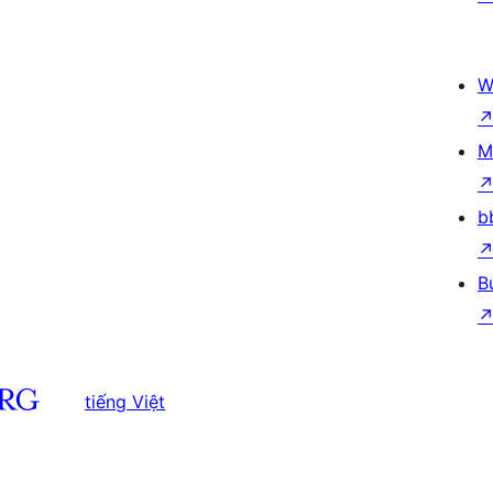
W
M
b
B
tiếng Việt