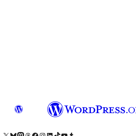
Truy cập tài khoản X (trước đây là Twitter) của chúng tôi
Visit our Bluesky account
Visit our Mastodon account
Visit our Threads account
Xem trang Facebook của chúng tôi
Truy cập tài khoản Instagram của chúng tôi
Truy cập tài khoản LinkedIn của chúng tôi
Visit our TikTok account
Truy cập kênh YouTube của chúng tôi
Visit our Tumblr account