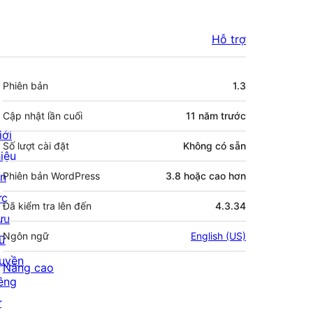
Hỗ trợ
Meta
Phiên bản
1.3
Cập nhật lần cuối
11 năm
trước
iới
Số lượt cài đặt
Không có sẵn
hiệu
in
Phiên bản WordPress
3.8 hoặc cao hơn
ức
Đã kiểm tra lên đến
4.3.34
ưu
Ngôn ngữ
English (US)
rữ
uyền
Nâng cao
iêng
ư