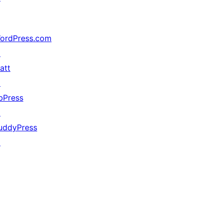
ordPress.com
↗
att
↗
bPress
↗
uddyPress
↗