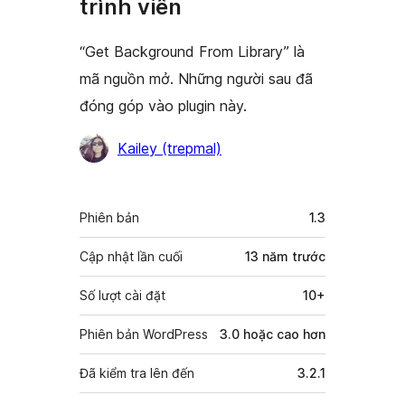
trình viên
“Get Background From Library” là
mã nguồn mở. Những người sau đã
đóng góp vào plugin này.
Những
Kailey (trepmal)
người
đóng
Meta
Phiên bản
1.3
góp
Cập nhật lần cuối
13 năm
trước
Số lượt cài đặt
10+
Phiên bản WordPress
3.0 hoặc cao hơn
Đã kiểm tra lên đến
3.2.1