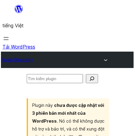
Chuyển
đến
tiếng Việt
phần
nội
dung
Tải WordPress
Plugin Directory
Tìm
kiếm
plugin
Plugin này
chưa được cập nhật với
3 phiên bản mới nhất của
WordPress
. Nó có thể không được
hỗ trợ và bảo trì, và có thể xung đột