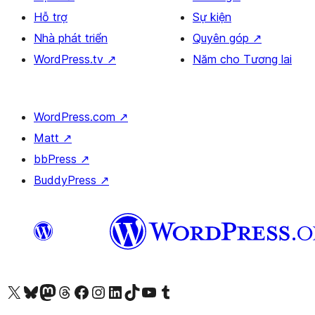
Hỗ trợ
Sự kiện
Nhà phát triển
Quyên góp
↗
WordPress.tv
↗
Năm cho Tương lai
WordPress.com
↗
Matt
↗
bbPress
↗
BuddyPress
↗
Truy cập tài khoản X (trước đây là Twitter) của chúng tôi
Visit our Bluesky account
Visit our Mastodon account
Visit our Threads account
Xem trang Facebook của chúng tôi
Truy cập tài khoản Instagram của chúng tôi
Truy cập tài khoản LinkedIn của chúng tôi
Visit our TikTok account
Truy cập kênh YouTube của chúng tôi
Visit our Tumblr account