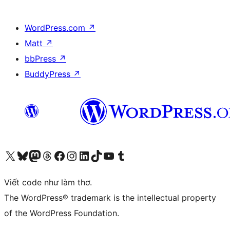
WordPress.com
↗
Matt
↗
bbPress
↗
BuddyPress
↗
Truy cập tài khoản X (trước đây là Twitter) của chúng tôi
Visit our Bluesky account
Visit our Mastodon account
Visit our Threads account
Xem trang Facebook của chúng tôi
Truy cập tài khoản Instagram của chúng tôi
Truy cập tài khoản LinkedIn của chúng tôi
Visit our TikTok account
Truy cập kênh YouTube của chúng tôi
Visit our Tumblr account
Viết code như làm thơ.
The WordPress® trademark is the intellectual property
of the WordPress Foundation.