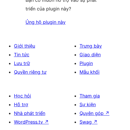
Bạn có muốn hỗ trợ vào sự phát
triển của plugin này?
Ủng hộ plugin này
Giới thiệu
Trưng bày
Tin tức
Giao diện
Lưu trữ
Plugin
Quyền riêng tư
Mẫu khối
Học hỏi
Tham gia
Hỗ trợ
Sự kiện
Nhà phát triển
Quyên góp
↗
WordPress.tv
↗
Swag
↗