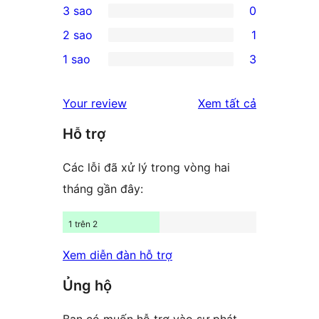
3 sao
0
star
4-
0
2 sao
1
reviews
star
3-
1
1 sao
3
reviews
star
2-
3
reviews
star
1-
đánh
Your review
Xem tất cả
review
star
giá
Hỗ trợ
reviews
Các lỗi đã xử lý trong vòng hai
tháng gần đây:
1 trên 2
Xem diễn đàn hỗ trợ
Ủng hộ