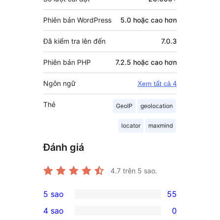
Phiên bản WordPress
5.0 hoặc cao hơn
Đã kiểm tra lên đến
7.0.3
Phiên bản PHP
7.2.5 hoặc cao hơn
Ngôn ngữ
Xem tất cả 4
Thẻ
GeoIP
geolocation
locator
maxmind
Đánh giá
4.7
trên 5 sao.
5 sao
55
55
4 sao
0
5-
0