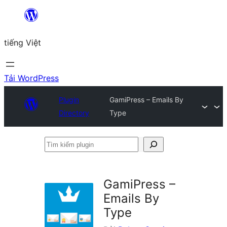
Chuyển
đến
tiếng Việt
phần
nội
dung
Tải WordPress
Plugin
GamiPress – Emails By
Directory
Type
Tìm
kiếm
plugin
GamiPress –
Emails By
Type