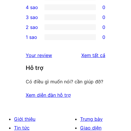
1
4 sao
0
5-
0
3 sao
0
star
4-
0
2 sao
0
review
star
3-
0
1 sao
0
reviews
star
2-
0
reviews
star
1-
đánh
Your review
Xem tất cả
reviews
star
giá
Hỗ trợ
reviews
Có điều gì muốn nói? cần giúp đỡ?
Xem diễn đàn hỗ trợ
Giới thiệu
Trưng bày
Tin tức
Giao diện