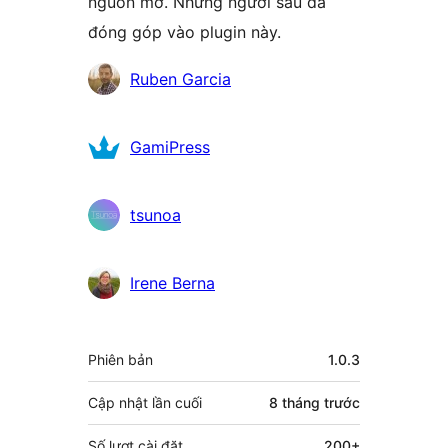
nguồn mở. Những người sau đã
đóng góp vào plugin này.
Những
Ruben Garcia
người
đóng
GamiPress
góp
tsunoa
Irene Berna
Meta
Phiên bản
1.0.3
Cập nhật lần cuối
8 tháng
trước
Số lượt cài đặt
200+