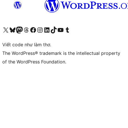
Truy cập tài khoản X (trước đây là Twitter) của chúng tôi
Visit our Bluesky account
Visit our Mastodon account
Visit our Threads account
Xem trang Facebook của chúng tôi
Truy cập tài khoản Instagram của chúng tôi
Truy cập tài khoản LinkedIn của chúng tôi
Visit our TikTok account
Truy cập kênh YouTube của chúng tôi
Visit our Tumblr account
Viết code như làm thơ.
The WordPress® trademark is the intellectual property
of the WordPress Foundation.