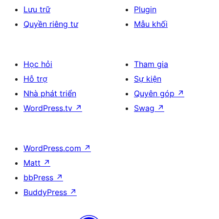
Lưu trữ
Plugin
Quyền riêng tư
Mẫu khối
Học hỏi
Tham gia
Hỗ trợ
Sự kiện
Nhà phát triển
Quyên góp
↗
WordPress.tv
↗
Swag
↗
WordPress.com
↗
Matt
↗
bbPress
↗
BuddyPress
↗