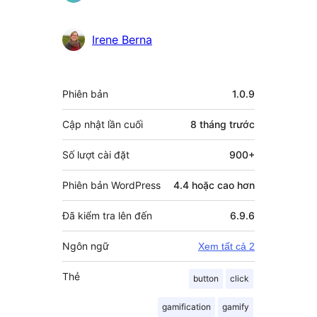
Irene Berna
Meta
Phiên bản
1.0.9
Cập nhật lần cuối
8 tháng
trước
Số lượt cài đặt
900+
Phiên bản WordPress
4.4 hoặc cao hơn
Đã kiểm tra lên đến
6.9.6
Ngôn ngữ
Xem tất cả 2
Thẻ
button
click
gamification
gamify