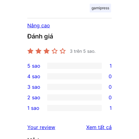
gamipress
Nâng cao
Đánh giá
3
trên 5 sao.
5 sao
1
1
4 sao
0
5-
0
3 sao
0
star
4-
0
2 sao
0
review
star
3-
0
1 sao
1
reviews
star
2-
1
reviews
star
1-
đánh
Your review
Xem tất cả
reviews
star
giá