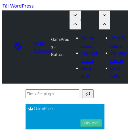
Tải WordPress
Gửi một
Gửi một
GamiPres
Plugin
plugin
plugin
s –
Directory
Yêu thích
Yêu thích
Button
của tôi
của tôi
Đăng
Đăng
nhập
nhập
Tìm
kiếm
plugin