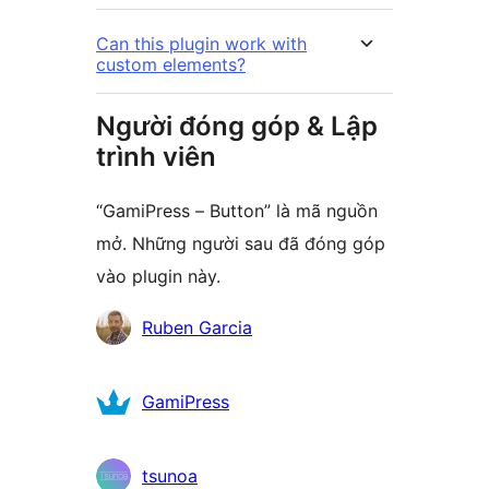
Can this plugin work with
custom elements?
Người đóng góp & Lập
trình viên
“GamiPress – Button” là mã nguồn
mở. Những người sau đã đóng góp
vào plugin này.
Những
Ruben Garcia
người
đóng
GamiPress
góp
tsunoa