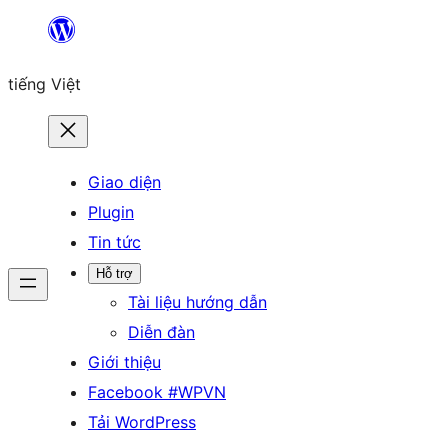
Chuyển
đến
tiếng Việt
phần
nội
dung
Giao diện
Plugin
Tin tức
Hỗ trợ
Tài liệu hướng dẫn
Diễn đàn
Giới thiệu
Facebook #WPVN
Tải WordPress