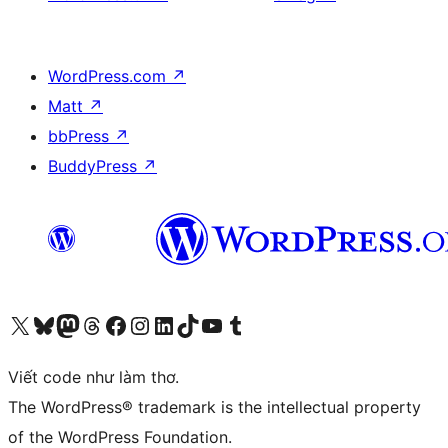
WordPress.com
↗
Matt
↗
bbPress
↗
BuddyPress
↗
Truy cập tài khoản X (trước đây là Twitter) của chúng tôi
Visit our Bluesky account
Visit our Mastodon account
Visit our Threads account
Xem trang Facebook của chúng tôi
Truy cập tài khoản Instagram của chúng tôi
Truy cập tài khoản LinkedIn của chúng tôi
Visit our TikTok account
Truy cập kênh YouTube của chúng tôi
Visit our Tumblr account
Viết code như làm thơ.
The WordPress® trademark is the intellectual property
of the WordPress Foundation.