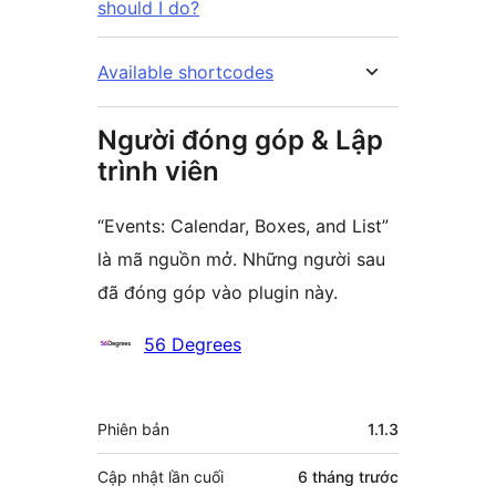
should I do?
Available shortcodes
Người đóng góp & Lập
trình viên
“Events: Calendar, Boxes, and List”
là mã nguồn mở. Những người sau
đã đóng góp vào plugin này.
Những
56 Degrees
người
đóng
Meta
Phiên bản
1.1.3
góp
Cập nhật lần cuối
6 tháng
trước