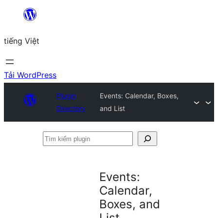
Chuyển
đến
tiếng Việt
phần
nội
dung
Tải WordPress
Plugin
Events: Calendar, Boxes,
Directory
and List
Tìm
kiếm
plugin
Events:
Calendar,
Boxes, and
List