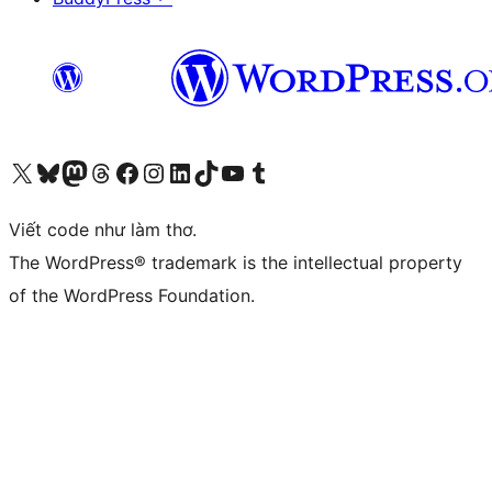
Truy cập tài khoản X (trước đây là Twitter) của chúng tôi
Visit our Bluesky account
Visit our Mastodon account
Visit our Threads account
Xem trang Facebook của chúng tôi
Truy cập tài khoản Instagram của chúng tôi
Truy cập tài khoản LinkedIn của chúng tôi
Visit our TikTok account
Truy cập kênh YouTube của chúng tôi
Visit our Tumblr account
Viết code như làm thơ.
The WordPress® trademark is the intellectual property
of the WordPress Foundation.