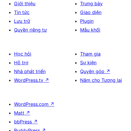
Giới thiệu
Trưng bày
Tin tức
Giao diện
Lưu trữ
Plugin
Quyền riêng tư
Mẫu khối
Học hỏi
Tham gia
Hỗ trợ
Sự kiện
Nhà phát triển
Quyên góp
↗
WordPress.tv
↗
Năm cho Tương lai
WordPress.com
↗
Matt
↗
bbPress
↗
BuddyPress
↗