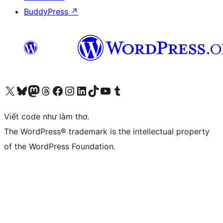
BuddyPress
↗
Truy cập tài khoản X (trước đây là Twitter) của chúng tôi
Visit our Bluesky account
Visit our Mastodon account
Visit our Threads account
Xem trang Facebook của chúng tôi
Truy cập tài khoản Instagram của chúng tôi
Truy cập tài khoản LinkedIn của chúng tôi
Visit our TikTok account
Truy cập kênh YouTube của chúng tôi
Visit our Tumblr account
Viết code như làm thơ.
The WordPress® trademark is the intellectual property
of the WordPress Foundation.