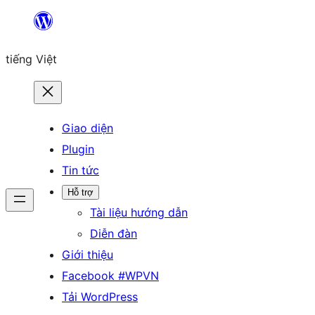
Chuyển
đến
tiếng Việt
phần
nội
dung
Giao diện
Plugin
Tin tức
Hỗ trợ
Tài liệu hướng dẫn
Diễn đàn
Giới thiệu
Facebook #WPVN
Tải WordPress