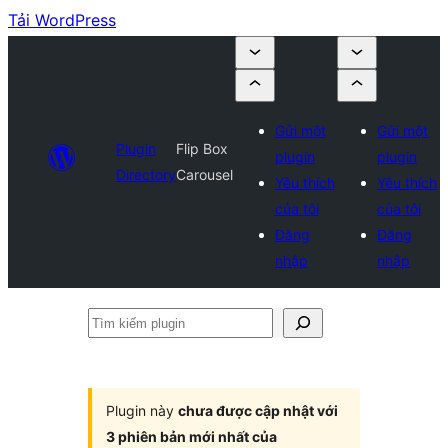
Tải WordPress
Gửi một
Gửi một
Plugin
Flip Box
plugin
plugin
Directory
Carousel
Yêu thích
Yêu thích
của tôi
của tôi
Đăng
Đăng
nhập
nhập
Tìm
kiếm
plugin
Plugin này
chưa được cập nhật với
3 phiên bản mới nhất của