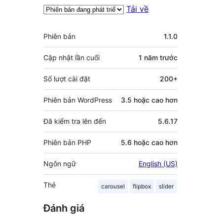
Tải về
Meta
Phiên bản
1.1.0
Cập nhật lần cuối
1 năm
trước
Số lượt cài đặt
200+
Phiên bản WordPress
3.5 hoặc cao hơn
Đã kiểm tra lên đến
5.6.17
Phiên bản PHP
5.6 hoặc cao hơn
Ngôn ngữ
English (US)
Thẻ
carousel
flipbox
slider
Đánh giá