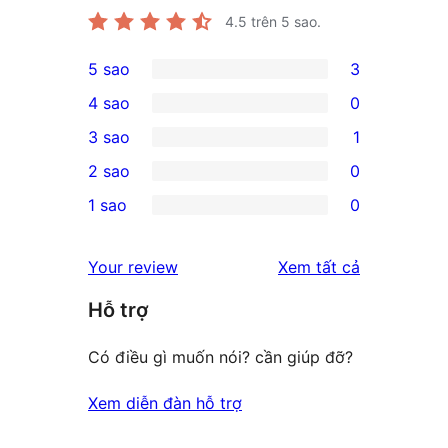
4.5
trên 5 sao.
5 sao
3
3
4 sao
0
5-
0
3 sao
1
star
4-
1
2 sao
0
reviews
star
3-
0
1 sao
0
reviews
star
2-
0
review
star
1-
đánh
Your review
Xem tất cả
reviews
star
giá
Hỗ trợ
reviews
Có điều gì muốn nói? cần giúp đỡ?
Xem diễn đàn hỗ trợ