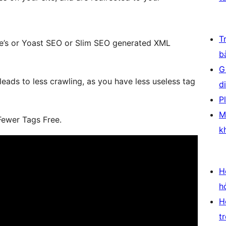
T
re’s or Yoast SEO or Slim SEO generated XML
b
G
 leads to less crawling, as you have less useless tag
d
P
M
Fewer Tags Free.
k
H
h
H
t