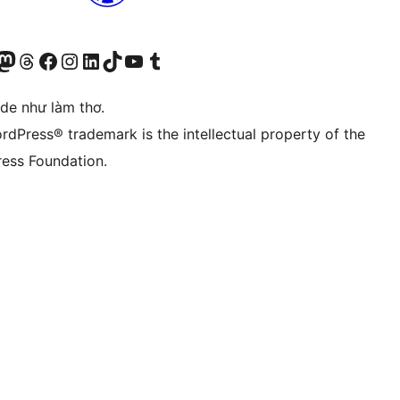
r Bluesky account
sit our Mastodon account
Visit our Threads account
Xem trang Facebook của chúng tôi
Truy cập tài khoản Instagram của chúng tôi
Truy cập tài khoản LinkedIn của chúng tôi
Visit our TikTok account
Truy cập kênh YouTube của chúng tôi
Visit our Tumblr account
ode như làm thơ.
rdPress® trademark is the intellectual property of the
ess Foundation.