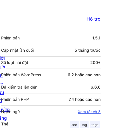
Hỗ trợ
Meta
Phiên bản
1.5.1
Cập nhật lần cuối
5 tháng
trước
iới
Số lượt cài đặt
200+
hiệu
in
Phiên bản WordPress
6.2 hoặc cao hơn
ức
Đã kiểm tra lên đến
6.6.6
ưu
Phiên bản PHP
7.4 hoặc cao hơn
rữ
uyền
Ngôn ngữ
Xem tất cả 8
iêng
Thẻ
seo
tag
tags
ư