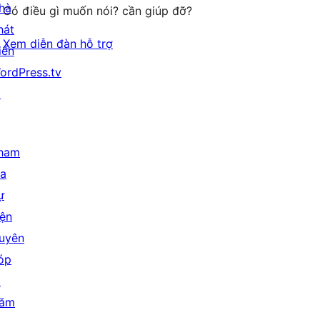
hà
Có điều gì muốn nói? cần giúp đỡ?
hát
Xem diễn đàn hỗ trợ
iển
ordPress.tv
↗
ham
ia
ự
iện
uyên
óp
↗
ăm