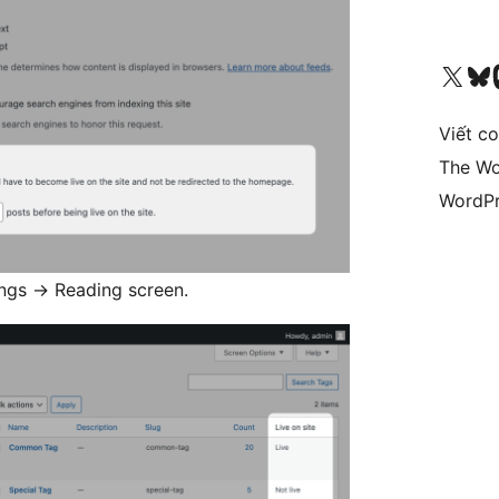
Truy cập tài khoản X (trước đây là Twitter) của chúng tôi
Visit ou
Vi
Viết c
The Wo
WordPr
ings
→
Reading screen.