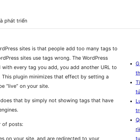
à phát triển
ress sites is that people add too many tags to
dPress sites use tags wrong. The WordPress
G
nd with every tag you add, you add another URL to
t
 This plugin minimizes that effect by setting a
T
 “live” on your site.
t
t does that by simply not showing tags that have
L
engines.
t
Q
 of posts:
r
s on your site, and are redirected to your
t