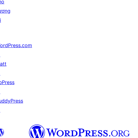
ho
ương
i
ordPress.com
↗
att
↗
bPress
↗
uddyPress
↗