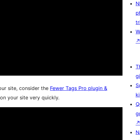
N
p
tr
W
T
g
S
ur site, consider the
Fewer Tags Pro plugin &
k
 on your site very quickly.
Q
g
N