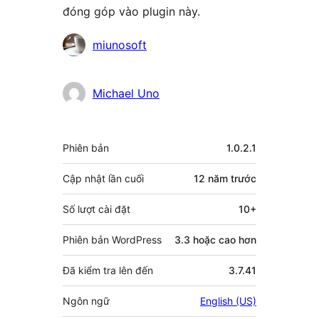
đóng góp vào plugin này.
Những
miunosoft
người
đóng
Michael Uno
góp
Meta
Phiên bản
1.0.2.1
Cập nhật lần cuối
12 năm
trước
Số lượt cài đặt
10+
Phiên bản WordPress
3.3 hoặc cao hơn
Đã kiểm tra lên đến
3.7.41
Ngôn ngữ
English (US)