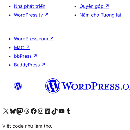
Nhà phát triển
Quyên góp
↗
WordPress.tv
↗
Năm cho Tương lai
WordPress.com
↗
Matt
↗
bbPress
↗
BuddyPress
↗
Truy cập tài khoản X (trước đây là Twitter) của chúng tôi
Visit our Bluesky account
Visit our Mastodon account
Visit our Threads account
Xem trang Facebook của chúng tôi
Truy cập tài khoản Instagram của chúng tôi
Truy cập tài khoản LinkedIn của chúng tôi
Visit our TikTok account
Truy cập kênh YouTube của chúng tôi
Visit our Tumblr account
Viết code như làm thơ.