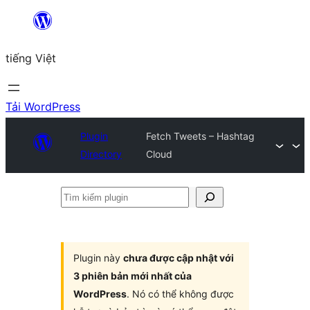
Chuyển
đến
tiếng Việt
phần
nội
dung
Tải WordPress
Plugin
Fetch Tweets – Hashtag
Directory
Cloud
Tìm
kiếm
plugin
Plugin này
chưa được cập nhật với
3 phiên bản mới nhất của
WordPress
. Nó có thể không được