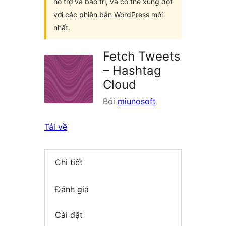
hỗ trợ và bảo trì, và có thể xung đột
với các phiên bản WordPress mới
nhất.
Fetch Tweets
– Hashtag
Cloud
Bởi
miunosoft
Tải về
Chi tiết
Đánh giá
Cài đặt