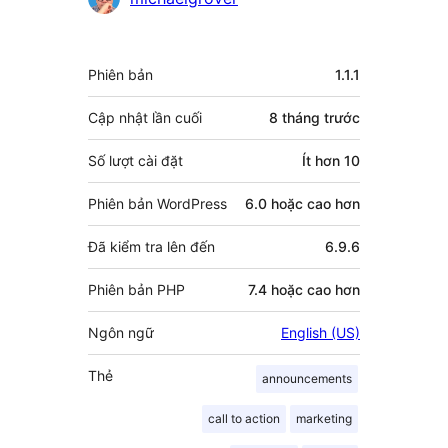
người
đóng
Meta
Phiên bản
1.1.1
góp
Cập nhật lần cuối
8 tháng
trước
Số lượt cài đặt
Ít hơn 10
Phiên bản WordPress
6.0 hoặc cao hơn
Đã kiểm tra lên đến
6.9.6
Phiên bản PHP
7.4 hoặc cao hơn
Ngôn ngữ
English (US)
Thẻ
announcements
call to action
marketing