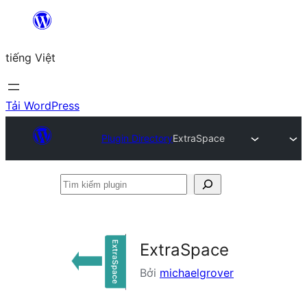
Chuyển
đến
tiếng Việt
phần
nội
dung
Tải WordPress
Plugin Directory
ExtraSpace
Tìm
kiếm
plugin
ExtraSpace
Bởi
michaelgrover