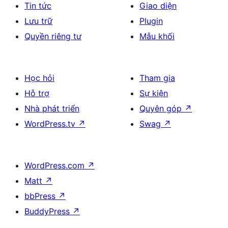
Tin tức
Giao diện
Lưu trữ
Plugin
Quyền riêng tư
Mẫu khối
Học hỏi
Tham gia
Hỗ trợ
Sự kiện
Nhà phát triển
Quyên góp
↗
WordPress.tv
↗
Swag
↗
WordPress.com
↗
Matt
↗
bbPress
↗
BuddyPress
↗