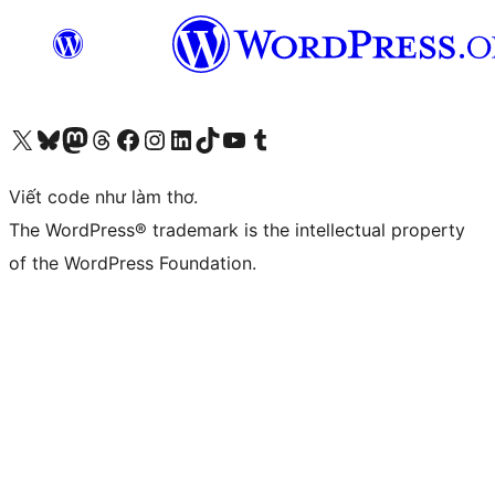
Truy cập tài khoản X (trước đây là Twitter) của chúng tôi
Visit our Bluesky account
Visit our Mastodon account
Visit our Threads account
Xem trang Facebook của chúng tôi
Truy cập tài khoản Instagram của chúng tôi
Truy cập tài khoản LinkedIn của chúng tôi
Visit our TikTok account
Truy cập kênh YouTube của chúng tôi
Visit our Tumblr account
Viết code như làm thơ.
The WordPress® trademark is the intellectual property
of the WordPress Foundation.