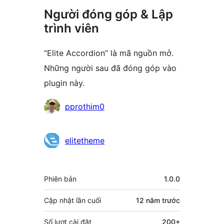
Người đóng góp & Lập
trình viên
“Elite Accordion” là mã nguồn mở.
Những người sau đã đóng góp vào
plugin này.
Những
pprothim0
người
đóng
elitetheme
góp
Meta
Phiên bản
1.0.0
Cập nhật lần cuối
12 năm
trước
Số lượt cài đặt
200+