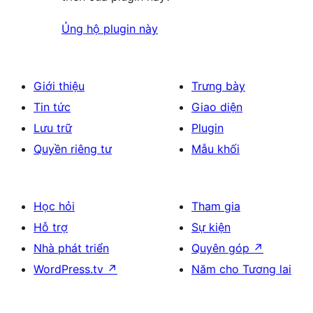
Ủng hộ plugin này
Giới thiệu
Trưng bày
Tin tức
Giao diện
Lưu trữ
Plugin
Quyền riêng tư
Mẫu khối
Học hỏi
Tham gia
Hỗ trợ
Sự kiện
Nhà phát triển
Quyên góp
↗
WordPress.tv
↗
Năm cho Tương lai