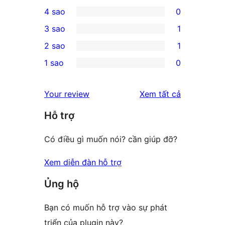
1
4 sao
0
5-
0
3 sao
1
star
4-
1
2 sao
1
review
star
3-
1
1 sao
0
reviews
star
2-
0
review
star
1-
đánh
Your review
Xem tất cả
review
star
giá
Hỗ trợ
reviews
Có điều gì muốn nói? cần giúp đỡ?
Xem diễn đàn hỗ trợ
Ủng hộ
Bạn có muốn hỗ trợ vào sự phát
triển của plugin này?