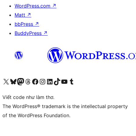
WordPress.com
↗
Matt
↗
bbPress
↗
BuddyPress
↗
Truy cập tài khoản X (trước đây là Twitter) của chúng tôi
Visit our Bluesky account
Visit our Mastodon account
Visit our Threads account
Xem trang Facebook của chúng tôi
Truy cập tài khoản Instagram của chúng tôi
Truy cập tài khoản LinkedIn của chúng tôi
Visit our TikTok account
Truy cập kênh YouTube của chúng tôi
Visit our Tumblr account
Viết code như làm thơ.
The WordPress® trademark is the intellectual property
of the WordPress Foundation.