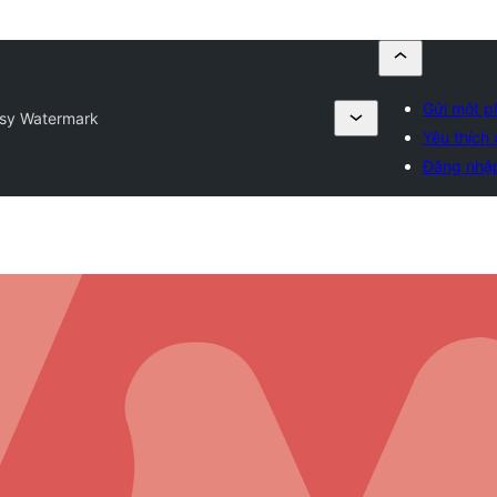
Gửi một p
sy Watermark
Yêu thích 
Đăng nhậ