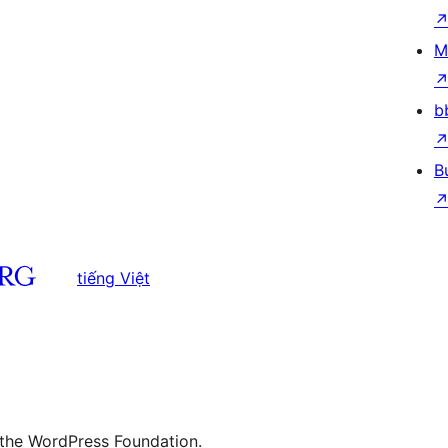
M
b
B
tiếng Việt
 the WordPress Foundation.