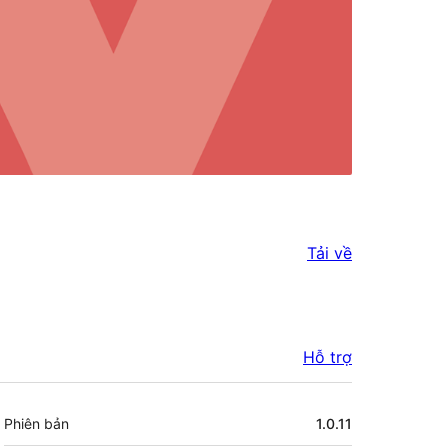
Tải về
Hỗ trợ
Meta
Phiên bản
1.0.11