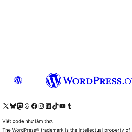
Truy cập tài khoản X (trước đây là Twitter) của chúng tôi
Visit our Bluesky account
Visit our Mastodon account
Visit our Threads account
Xem trang Facebook của chúng tôi
Truy cập tài khoản Instagram của chúng tôi
Truy cập tài khoản LinkedIn của chúng tôi
Visit our TikTok account
Truy cập kênh YouTube của chúng tôi
Visit our Tumblr account
Viết code như làm thơ.
The WordPress® trademark is the intellectual property of