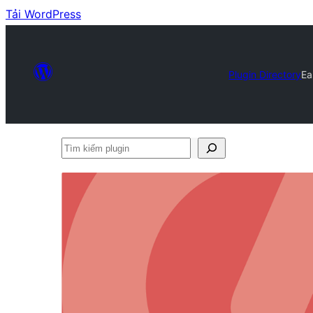
Tải WordPress
Plugin Directory
Ea
Tìm
kiếm
plugin