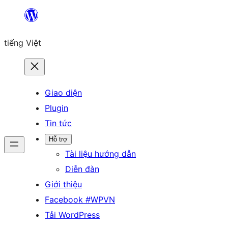
Chuyển
đến
tiếng Việt
phần
nội
dung
Giao diện
Plugin
Tin tức
Hỗ trợ
Tài liệu hướng dẫn
Diễn đàn
Giới thiệu
Facebook #WPVN
Tải WordPress