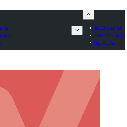
lugin
Gửi một plugin
của tôi
Yêu thích của tôi
p
Đăng nhập