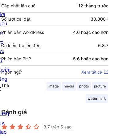
Cập nhật lần cuối
12 tháng
trước
iới
Số lượt cài đặt
30.000+
hiệu
in
Phiên bản WordPress
4.6 hoặc cao hơn
ức
Đã kiểm tra lên đến
6.8.7
ưu
Phiên bản PHP
5.6 hoặc cao hơn
rữ
uyền
Ngôn ngữ
Xem tất cả 12
iêng
Thẻ
image
media
photo
picture
ư
watermark
Đánh giá
rưng
ày
3.7
trên 5 sao.
iao