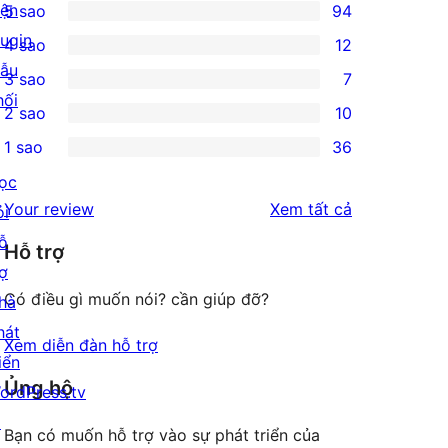
iện
5 sao
94
94
lugin
4 sao
12
5-
12
ẫu
3 sao
7
star
4-
7
hối
2 sao
10
reviews
star
3-
10
1 sao
36
reviews
star
2-
36
ọc
reviews
star
1-
đánh
Your review
Xem tất cả
ỏi
reviews
star
giá
ỗ
Hỗ trợ
reviews
rợ
Có điều gì muốn nói? cần giúp đỡ?
hà
hát
Xem diễn đàn hỗ trợ
iển
Ủng hộ
ordPress.tv
↗
Bạn có muốn hỗ trợ vào sự phát triển của