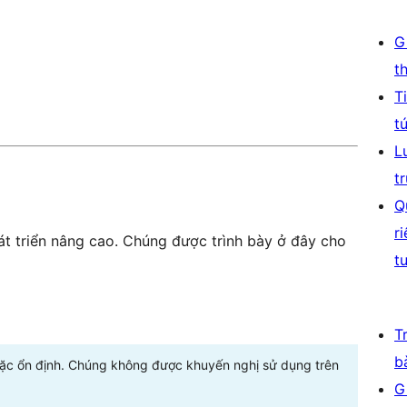
G
t
T
t
L
t
Q
r
t triển nâng cao. Chúng được trình bày ở đây cho
t
T
b
oặc ổn định. Chúng không được khuyến nghị sử dụng trên
G