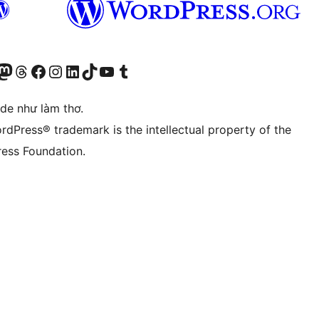
r Bluesky account
sit our Mastodon account
Visit our Threads account
Xem trang Facebook của chúng tôi
Truy cập tài khoản Instagram của chúng tôi
Truy cập tài khoản LinkedIn của chúng tôi
Visit our TikTok account
Truy cập kênh YouTube của chúng tôi
Visit our Tumblr account
ode như làm thơ.
rdPress® trademark is the intellectual property of the
ess Foundation.