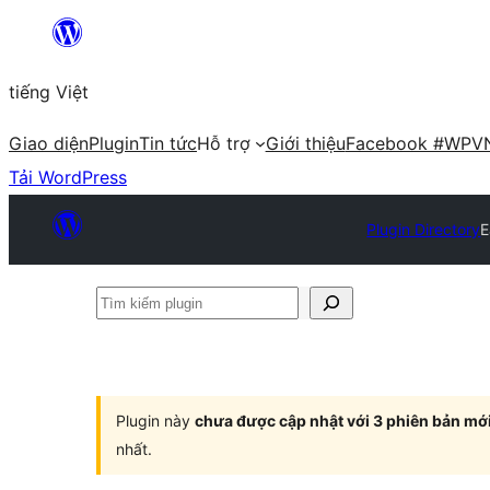
Chuyển
đến
tiếng Việt
phần
nội
Giao diện
Plugin
Tin tức
Hỗ trợ
Giới thiệu
Facebook #WPV
dung
Tải WordPress
Plugin Directory
E
Tìm
kiếm
plugin
Plugin này
chưa được cập nhật với 3 phiên bản mớ
nhất.