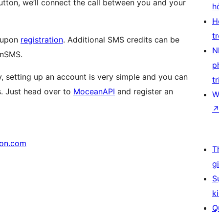
utton, we’ll connect the call between you and your
h
H
t
n upon
registration
. Additional SMS credits can be
N
anSMS.
p
, setting up an account is very simple and you can
tr
s. Just head over to
MoceanAPI
and register an
W
con.com
T
g
S
k
Q