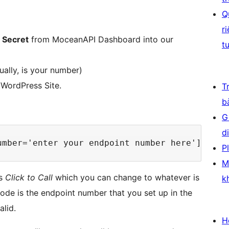
Q
r
 Secret
from MoceanAPI Dashboard into our
t
ually, is your number)
WordPress Site.
T
b
G
d
P
M
is
Click to Call
which you can change to whatever is
k
code is the endpoint number that you set up in the
alid.
H