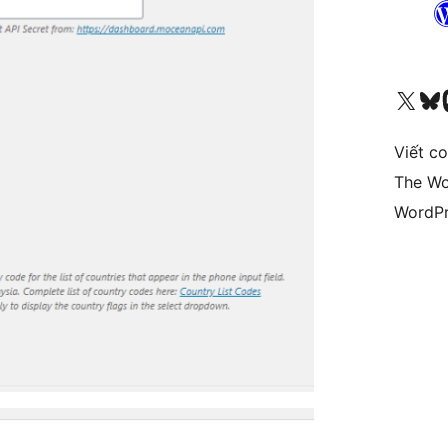
Truy cập tài khoản X (trước đây là Twitter) của chúng tôi
Visit ou
Vi
Viết c
The Wo
WordPr