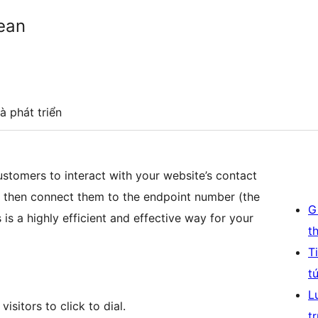
ean
à phát triển
ustomers to interact with your website’s contact
l then connect them to the endpoint number (the
G
 is a highly efficient and effective way for your
t
T
t
L
isitors to click to dial.
t