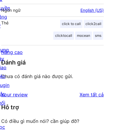
uyền
Ngôn ngữ
English (US)
iêng
Thẻ
click to call
click2call
ư
clicktocall
mocean
sms
rưng
Nâng cao
ày
Đánh giá
iao
iện
Chưa có đánh giá nào được gửi.
lugin
ẫu
đánh
Your review
Xem tất cả
hối
giá
Hỗ trợ
Có điều gì muốn nói? cần giúp đỡ?
ọc