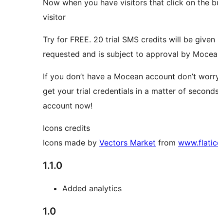
Now when you have visitors that click on the b
visitor
Try for FREE. 20 trial SMS credits will be give
requested and is subject to approval by Moce
If you don’t have a Mocean account don’t worry
get your trial credentials in a matter of second
account now!
Icons credits
Icons made by
Vectors Market
from
www.flati
1.1.0
Added analytics
1.0