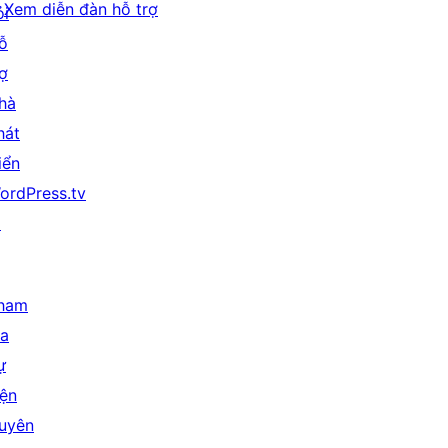
Xem diễn đàn hỗ trợ
ỏi
ỗ
rợ
hà
hát
iển
ordPress.tv
↗
ham
ia
ự
iện
uyên