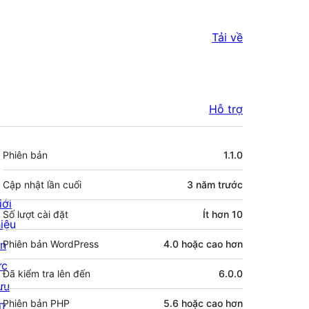
Tải về
Hỗ trợ
Meta
Phiên bản
1.1.0
Cập nhật lần cuối
3 năm
trước
iới
Số lượt cài đặt
Ít hơn 10
hiệu
in
Phiên bản WordPress
4.0 hoặc cao hơn
ức
Đã kiểm tra lên đến
6.0.0
ưu
Phiên bản PHP
5.6 hoặc cao hơn
rữ