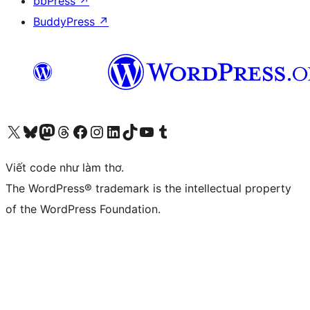
bbPress
↗
BuddyPress
↗
Truy cập tài khoản X (trước đây là Twitter) của chúng tôi
Visit our Bluesky account
Visit our Mastodon account
Visit our Threads account
Xem trang Facebook của chúng tôi
Truy cập tài khoản Instagram của chúng tôi
Truy cập tài khoản LinkedIn của chúng tôi
Visit our TikTok account
Truy cập kênh YouTube của chúng tôi
Visit our Tumblr account
Viết code như làm thơ.
The WordPress® trademark is the intellectual property
of the WordPress Foundation.