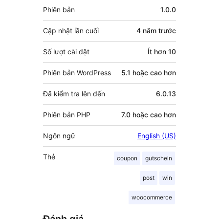
Meta
Phiên bản
1.0.0
Cập nhật lần cuối
4 năm
trước
Số lượt cài đặt
Ít hơn 10
Phiên bản WordPress
5.1 hoặc cao hơn
Đã kiểm tra lên đến
6.0.13
Phiên bản PHP
7.0 hoặc cao hơn
Ngôn ngữ
English (US)
Thẻ
coupon
gutschein
post
win
woocommerce
Đánh giá