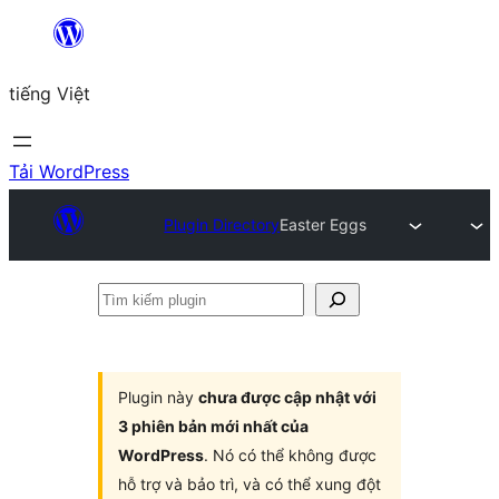
Chuyển
đến
tiếng Việt
phần
nội
dung
Tải WordPress
Plugin Directory
Easter Eggs
Tìm
kiếm
plugin
Plugin này
chưa được cập nhật với
3 phiên bản mới nhất của
WordPress
. Nó có thể không được
hỗ trợ và bảo trì, và có thể xung đột