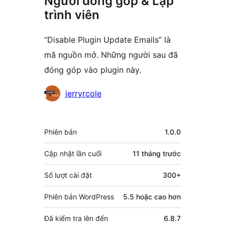
Người đóng góp & Lập
trình viên
“Disable Plugin Update Emails” là
mã nguồn mở. Những người sau đã
đóng góp vào plugin này.
Những
jerryrcole
người
đóng
Meta
Phiên bản
1.0.0
góp
Cập nhật lần cuối
11 tháng
trước
Số lượt cài đặt
300+
Phiên bản WordPress
5.5 hoặc cao hơn
Đã kiểm tra lên đến
6.8.7