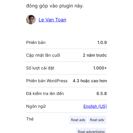
đóng góp vào plugin này.
Những
Le Van Toan
người
đóng
Meta
Phiên bản
1.0.9
góp
Cập nhật lần cuối
2 năm
trước
Số lượt cài đặt
1.000+
Phiên bản WordPress
4.3 hoặc cao hơn
Đã kiểm tra lên đến
6.5.8
Ngôn ngữ
English (US)
Thẻ
float ads
float adv
float advertising