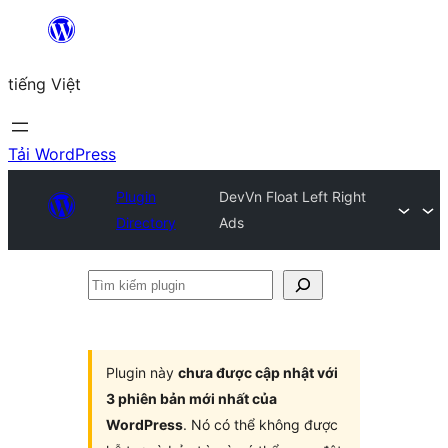
Chuyển
đến
tiếng Việt
phần
nội
dung
Tải WordPress
Plugin
DevVn Float Left Right
Directory
Ads
Tìm
kiếm
plugin
Plugin này
chưa được cập nhật với
3 phiên bản mới nhất của
WordPress
. Nó có thể không được