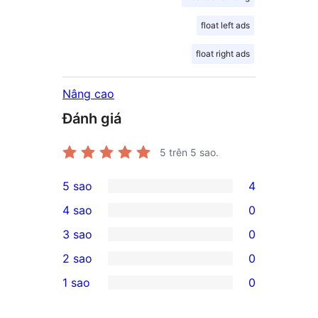
float left ads
float right ads
Nâng cao
Đánh giá
5
trên 5 sao.
5 sao
4
4
4 sao
0
5-
0
3 sao
0
star
4-
0
2 sao
0
reviews
star
3-
0
1 sao
0
reviews
star
2-
0
reviews
star
1-