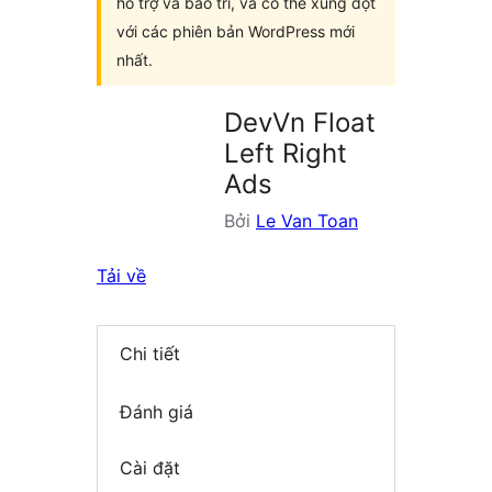
hỗ trợ và bảo trì, và có thể xung đột
với các phiên bản WordPress mới
nhất.
DevVn Float
Left Right
Ads
Bởi
Le Van Toan
Tải về
Chi tiết
Đánh giá
Cài đặt