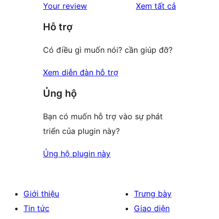
đánh
Your review
Xem tất cả
reviews
star
giá
Hỗ trợ
reviews
Có điều gì muốn nói? cần giúp đỡ?
Xem diễn đàn hỗ trợ
Ủng hộ
Bạn có muốn hỗ trợ vào sự phát
triển của plugin này?
Ủng hộ plugin này
Giới thiệu
Trưng bày
Tin tức
Giao diện