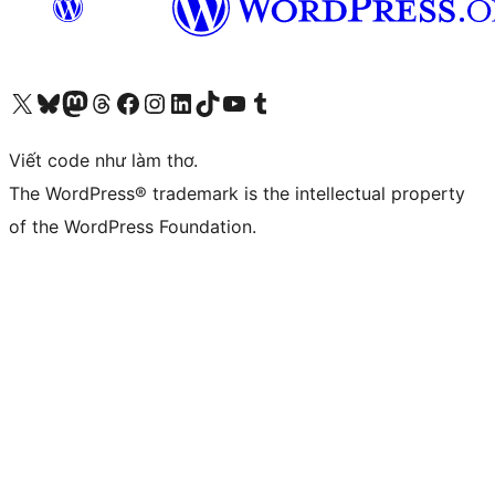
Truy cập tài khoản X (trước đây là Twitter) của chúng tôi
Visit our Bluesky account
Visit our Mastodon account
Visit our Threads account
Xem trang Facebook của chúng tôi
Truy cập tài khoản Instagram của chúng tôi
Truy cập tài khoản LinkedIn của chúng tôi
Visit our TikTok account
Truy cập kênh YouTube của chúng tôi
Visit our Tumblr account
Viết code như làm thơ.
The WordPress® trademark is the intellectual property
of the WordPress Foundation.