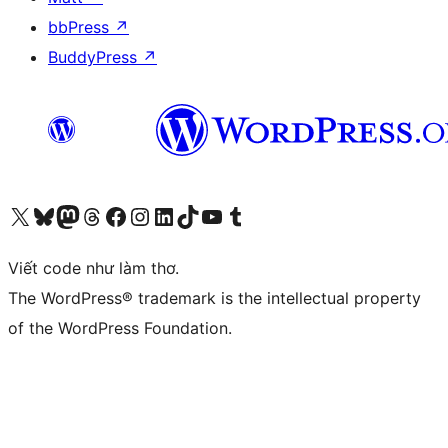
bbPress
↗
BuddyPress
↗
Truy cập tài khoản X (trước đây là Twitter) của chúng tôi
Visit our Bluesky account
Visit our Mastodon account
Visit our Threads account
Xem trang Facebook của chúng tôi
Truy cập tài khoản Instagram của chúng tôi
Truy cập tài khoản LinkedIn của chúng tôi
Visit our TikTok account
Truy cập kênh YouTube của chúng tôi
Visit our Tumblr account
Viết code như làm thơ.
The WordPress® trademark is the intellectual property
of the WordPress Foundation.