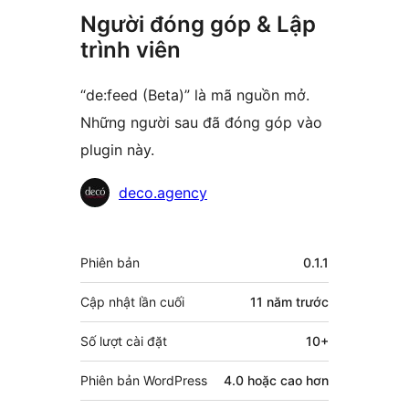
Người đóng góp & Lập
trình viên
“de:feed (Beta)” là mã nguồn mở.
Những người sau đã đóng góp vào
plugin này.
Những
deco.agency
người
đóng
Meta
Phiên bản
0.1.1
góp
Cập nhật lần cuối
11 năm
trước
Số lượt cài đặt
10+
Phiên bản WordPress
4.0 hoặc cao hơn