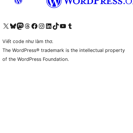
Truy cập tài khoản X (trước đây là Twitter) của chúng tôi
Visit our Bluesky account
Visit our Mastodon account
Visit our Threads account
Xem trang Facebook của chúng tôi
Truy cập tài khoản Instagram của chúng tôi
Truy cập tài khoản LinkedIn của chúng tôi
Visit our TikTok account
Truy cập kênh YouTube của chúng tôi
Visit our Tumblr account
Viết code như làm thơ.
The WordPress® trademark is the intellectual property
of the WordPress Foundation.