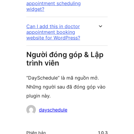
appointment scheduling
widget?
Can I add this in doctor
appointment booking
website for WordPress?
Người đóng góp & Lập
trình viên
“DaySchedule” là mã nguồn mở.
Những người sau đã đóng góp vào
plugin này.
Những
dayschedule
người
đóng
Meta
Phiên bản
1.0.3