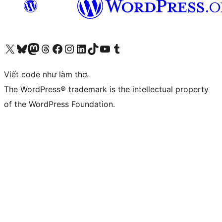
Truy cập tài khoản X (trước đây là Twitter) của chúng tôi
Visit our Bluesky account
Visit our Mastodon account
Visit our Threads account
Xem trang Facebook của chúng tôi
Truy cập tài khoản Instagram của chúng tôi
Truy cập tài khoản LinkedIn của chúng tôi
Visit our TikTok account
Truy cập kênh YouTube của chúng tôi
Visit our Tumblr account
Viết code như làm thơ.
The WordPress® trademark is the intellectual property
of the WordPress Foundation.