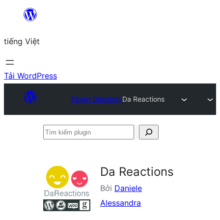
Chuyển
đến
tiếng Việt
phần
nội
dung
Tải WordPress
Plugin Directory
Da Reactions
Tìm
kiếm
plugin
Da Reactions
Bởi
Daniele
Alessandra