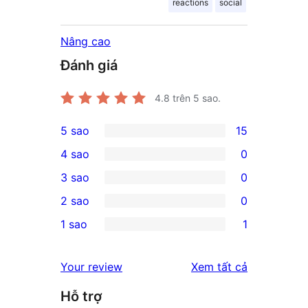
reactions
social
Nâng cao
Đánh giá
4.8
trên 5 sao.
5 sao
15
15
4 sao
0
5-
0
3 sao
0
star
4-
0
2 sao
0
reviews
star
3-
0
1 sao
1
reviews
star
2-
1
reviews
star
1-
đánh
Your review
Xem tất cả
reviews
star
giá
Hỗ trợ
review