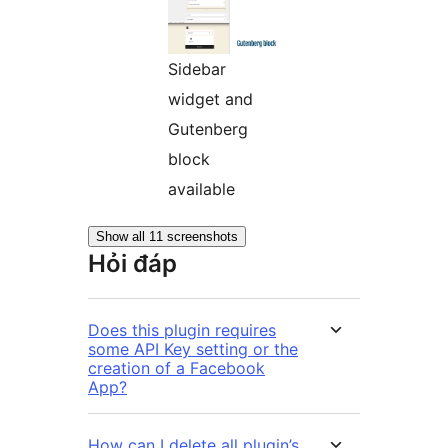
Sidebar
widget and
Gutenberg
block
available
Show all 11 screenshots
Hỏi đáp
Does this plugin requires
some API Key setting or the
creation of a Facebook
App?
How can I delete all plugin’s