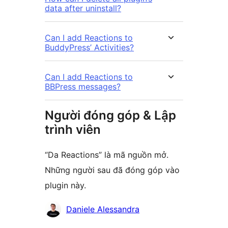
data after uninstall?
Can I add Reactions to
BuddyPress’ Activities?
Can I add Reactions to
BBPress messages?
Người đóng góp & Lập
trình viên
“Da Reactions” là mã nguồn mở.
Những người sau đã đóng góp vào
plugin này.
Những
Daniele Alessandra
người