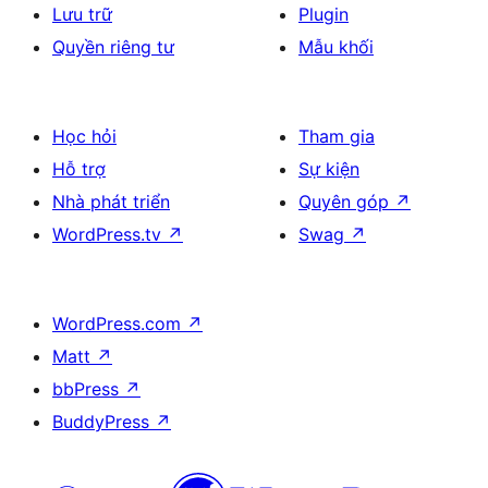
Lưu trữ
Plugin
Quyền riêng tư
Mẫu khối
Học hỏi
Tham gia
Hỗ trợ
Sự kiện
Nhà phát triển
Quyên góp
↗
WordPress.tv
↗
Swag
↗
WordPress.com
↗
Matt
↗
bbPress
↗
BuddyPress
↗