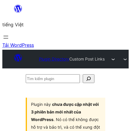
Chuyển
đến
tiếng Việt
phần
nội
dung
Tải WordPress
Plugin Directory
Custom Post Links
Tìm
kiếm
plugin
Plugin này
chưa được cập nhật với
3 phiên bản mới nhất của
WordPress
. Nó có thể không được
hỗ trợ và bảo trì, và có thể xung đột