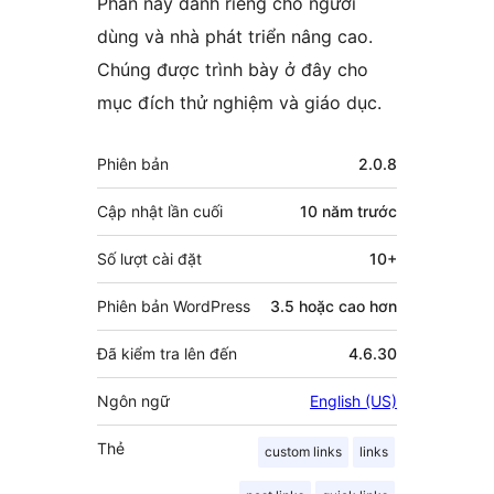
Phần này dành riêng cho người
dùng và nhà phát triển nâng cao.
Chúng được trình bày ở đây cho
mục đích thử nghiệm và giáo dục.
Meta
Phiên bản
2.0.8
Cập nhật lần cuối
10 năm
trước
Số lượt cài đặt
10+
Phiên bản WordPress
3.5 hoặc cao hơn
Đã kiểm tra lên đến
4.6.30
Ngôn ngữ
English (US)
Thẻ
custom links
links