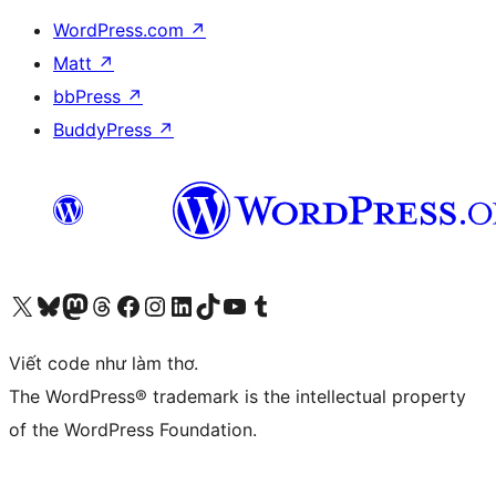
WordPress.com
↗
Matt
↗
bbPress
↗
BuddyPress
↗
Truy cập tài khoản X (trước đây là Twitter) của chúng tôi
Visit our Bluesky account
Visit our Mastodon account
Visit our Threads account
Xem trang Facebook của chúng tôi
Truy cập tài khoản Instagram của chúng tôi
Truy cập tài khoản LinkedIn của chúng tôi
Visit our TikTok account
Truy cập kênh YouTube của chúng tôi
Visit our Tumblr account
Viết code như làm thơ.
The WordPress® trademark is the intellectual property
of the WordPress Foundation.