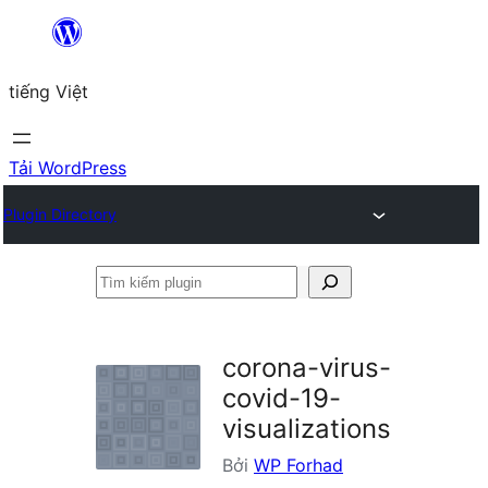
Chuyển
đến
tiếng Việt
phần
nội
dung
Tải WordPress
Plugin Directory
Tìm
kiếm
plugin
corona-virus-
covid-19-
visualizations
Bởi
WP Forhad