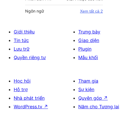
Ngôn ngữ
Xem tất cả 2
Giới thiệu
Trưng bày
Tin tức
Giao diện
Lưu trữ
Plugin
Quyền riêng tư
Mẫu khối
Học hỏi
Tham gia
Hỗ trợ
Sự kiện
Nhà phát triển
Quyên góp
↗
WordPress.tv
↗
Năm cho Tương lai