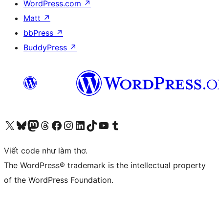
WordPress.com
↗
Matt
↗
bbPress
↗
BuddyPress
↗
Truy cập tài khoản X (trước đây là Twitter) của chúng tôi
Visit our Bluesky account
Visit our Mastodon account
Visit our Threads account
Xem trang Facebook của chúng tôi
Truy cập tài khoản Instagram của chúng tôi
Truy cập tài khoản LinkedIn của chúng tôi
Visit our TikTok account
Truy cập kênh YouTube của chúng tôi
Visit our Tumblr account
Viết code như làm thơ.
The WordPress® trademark is the intellectual property
of the WordPress Foundation.