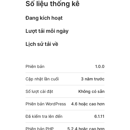
Số liệu thống kê
Đang kích hoạt
Lượt tải mỗi ngày
Lịch sử tải về
Meta
Phiên bản
1.0.0
Cập nhật lần cuối
3 năm
trước
Số lượt cài đặt
Không có sẵn
Phiên bản WordPress
4.6 hoặc cao hơn
Đã kiểm tra lên đến
6.1.11
Phiên bản PHP
5.2.4 hoặc cao hơn