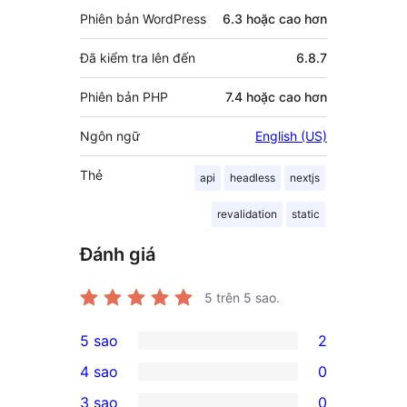
Phiên bản WordPress
6.3 hoặc cao hơn
Đã kiểm tra lên đến
6.8.7
Phiên bản PHP
7.4 hoặc cao hơn
Ngôn ngữ
English (US)
Thẻ
api
headless
nextjs
revalidation
static
Đánh giá
5
trên 5 sao.
5 sao
2
2
4 sao
0
5-
0
3 sao
0