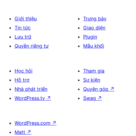
Giới thiệu
Trưng bày
Tin tức
Giao diện
Lưu trữ
Plugin
Quyền riêng tư
Mẫu khối
Học hỏi
Tham gia
Hỗ trợ
Sự kiện
Nhà phát triển
Quyên góp
↗
WordPress.tv
↗
Swag
↗
WordPress.com
↗
Matt
↗