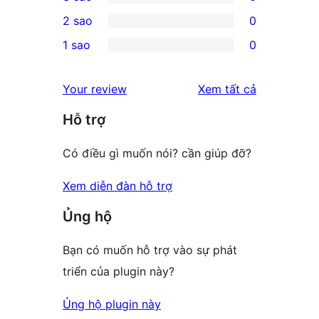
star
4-
0
2 sao
0
reviews
star
3-
0
1 sao
0
reviews
star
2-
0
reviews
star
1-
đánh
Your review
Xem tất cả
reviews
star
giá
Hỗ trợ
reviews
Có điều gì muốn nói? cần giúp đỡ?
Xem diễn đàn hỗ trợ
Ủng hộ
Bạn có muốn hỗ trợ vào sự phát
triển của plugin này?
Ủng hộ plugin này