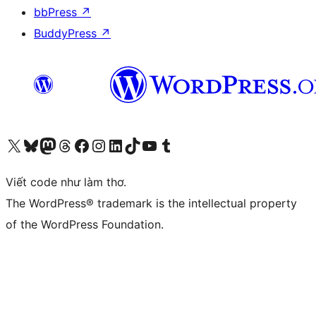
bbPress
↗
BuddyPress
↗
Truy cập tài khoản X (trước đây là Twitter) của chúng tôi
Visit our Bluesky account
Visit our Mastodon account
Visit our Threads account
Xem trang Facebook của chúng tôi
Truy cập tài khoản Instagram của chúng tôi
Truy cập tài khoản LinkedIn của chúng tôi
Visit our TikTok account
Truy cập kênh YouTube của chúng tôi
Visit our Tumblr account
Viết code như làm thơ.
The WordPress® trademark is the intellectual property
of the WordPress Foundation.