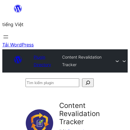
Chuyển
đến
tiếng Việt
phần
nội
dung
Tải WordPress
Plugin
Content Revalidation
Directory
Tracker
Tìm
kiếm
plugin
Content
Revalidation
Tracker