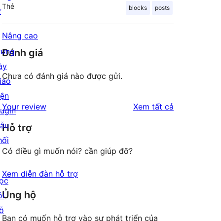
Thẻ
blocks
posts
ư
Nâng cao
rưng
Đánh giá
ày
Chưa có đánh giá nào được gửi.
iao
iện
đánh
Your review
Xem tất cả
lugin
giá
ẫu
Hỗ trợ
hối
Có điều gì muốn nói? cần giúp đỡ?
Xem diễn đàn hỗ trợ
ọc
Ủng hộ
ỏi
ỗ
Bạn có muốn hỗ trợ vào sự phát triển của