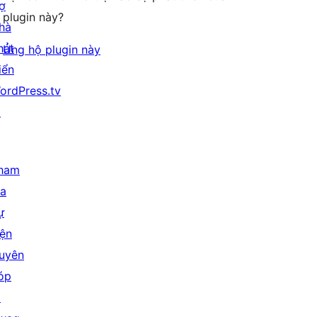
rợ
plugin này?
hà
hát
Ủng hộ plugin này
iển
ordPress.tv
↗
ham
ia
ự
iện
uyên
óp
↗