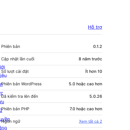
Hỗ trợ
Meta
Phiên bản
0.1.2
Cập nhật lần cuối
8 năm
trước
iới
Số lượt cài đặt
Ít hơn 10
hiệu
in
Phiên bản WordPress
5.0 hoặc cao hơn
ức
Đã kiểm tra lên đến
5.0.26
ưu
Phiên bản PHP
7.0 hoặc cao hơn
rữ
uyền
Ngôn ngữ
Xem tất cả 2
iêng