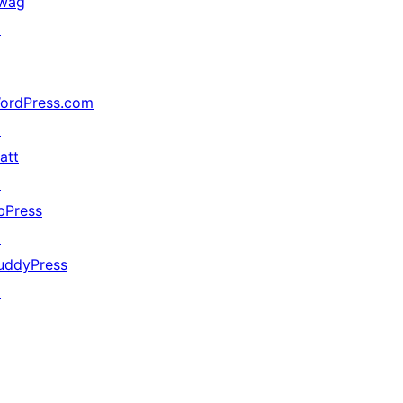
wag
↗
ordPress.com
↗
att
↗
bPress
↗
uddyPress
↗