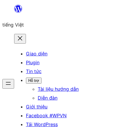
Chuyển
đến
tiếng Việt
phần
nội
dung
Giao diện
Plugin
Tin tức
Hỗ trợ
Tài liệu hướng dẫn
Diễn đàn
Giới thiệu
Facebook #WPVN
Tải WordPress