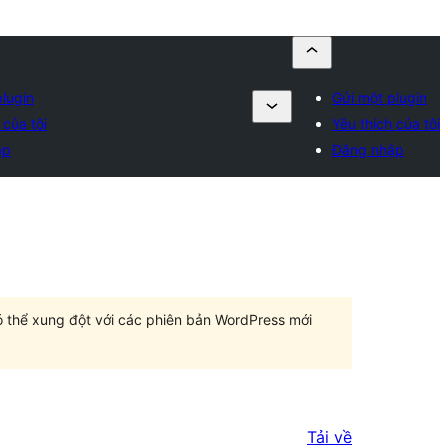
lugin
Gửi một plugin
 của tôi
Yêu thích của tôi
ập
Đăng nhập
có thể xung đột với các phiên bản WordPress mới
Tải về