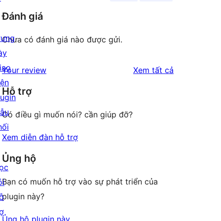
Đánh giá
rưng
Chưa có đánh giá nào được gửi.
ày
iao
đánh
Your review
Xem tất cả
iện
giá
Hỗ trợ
lugin
ẫu
Có điều gì muốn nói? cần giúp đỡ?
hối
Xem diễn đàn hỗ trợ
Ủng hộ
ọc
Bạn có muốn hỗ trợ vào sự phát triển của
ỏi
plugin này?
ỗ
rợ
Ủng hộ plugin này