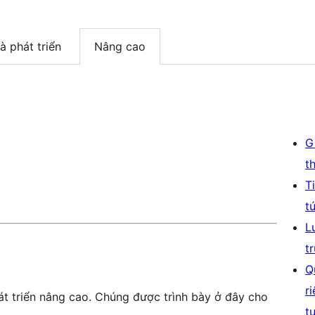
à phát triển
Nâng cao
G
t
T
t
L
t
Q
r
t triển nâng cao. Chúng được trình bày ở đây cho
t