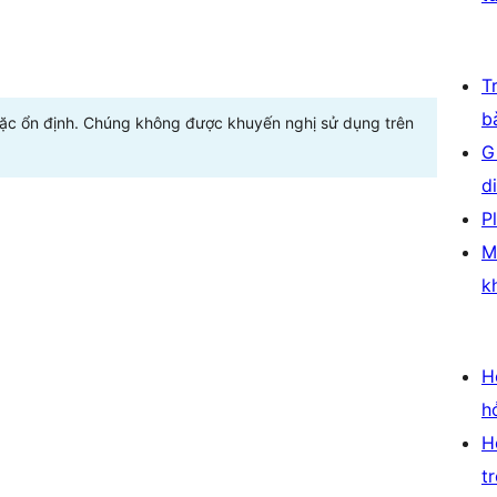
T
b
oặc ổn định. Chúng không được khuyến nghị sử dụng trên
G
d
P
M
k
H
h
H
t