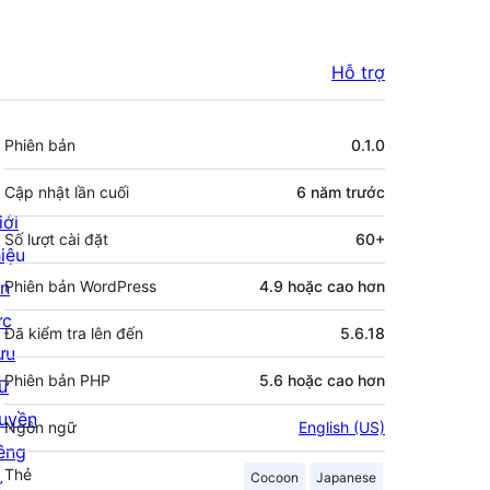
Hỗ trợ
Meta
Phiên bản
0.1.0
Cập nhật lần cuối
6 năm
trước
iới
Số lượt cài đặt
60+
hiệu
in
Phiên bản WordPress
4.9 hoặc cao hơn
ức
Đã kiểm tra lên đến
5.6.18
ưu
Phiên bản PHP
5.6 hoặc cao hơn
rữ
uyền
Ngôn ngữ
English (US)
iêng
Thẻ
Cocoon
Japanese
ư