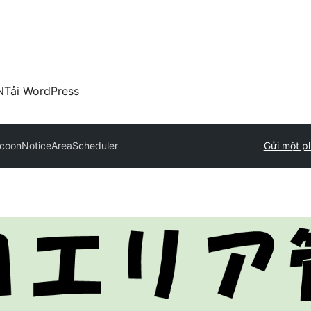
N
Tải WordPress
coonNoticeAreaScheduler
Gửi một pl