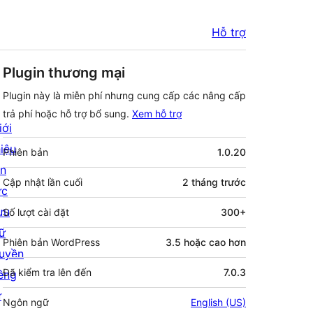
Hỗ trợ
Plugin thương mại
Plugin này là miễn phí nhưng cung cấp các nâng cấp
trả phí hoặc hỗ trợ bổ sung.
Xem hỗ trợ
iới
Meta
hiệu
Phiên bản
1.0.20
in
Cập nhật lần cuối
2 tháng
trước
ức
ưu
Số lượt cài đặt
300+
rữ
Phiên bản WordPress
3.5 hoặc cao hơn
uyền
Đã kiểm tra lên đến
7.0.3
iêng
ư
Ngôn ngữ
English (US)