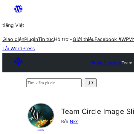
Chuyển
đến
tiếng Việt
phần
nội
Giao diện
Plugin
Tin tức
Hỗ trợ
Giới thiệu
Facebook #WPV
dung
Tải WordPress
Plugin Directory
Team C
Tìm
kiếm
plugin
Team Circle Image Sl
Bởi
Nks