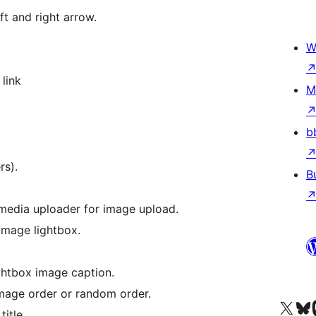
ft and right arrow.
W
link
M
b
rs).
B
media uploader for image upload.
image lightbox.
ightbox image caption.
mage order or random order.
Truy cập tài khoản X (trước đây là Twitter) của chúng tôi
Visit ou
Vi
title