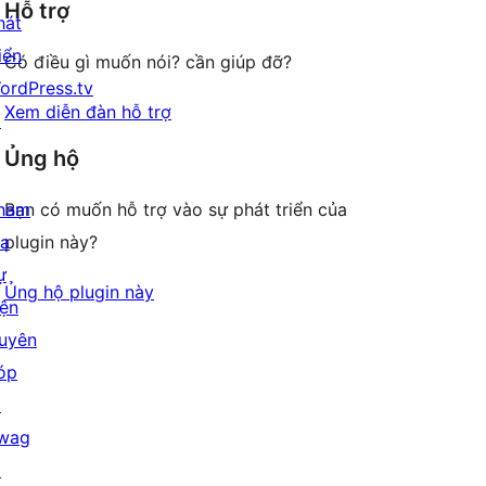
Hỗ trợ
review
hát
iển
Có điều gì muốn nói? cần giúp đỡ?
ordPress.tv
Xem diễn đàn hỗ trợ
↗
Ủng hộ
ham
Bạn có muốn hỗ trợ vào sự phát triển của
ia
plugin này?
ự
Ủng hộ plugin này
iện
uyên
óp
↗
wag
↗