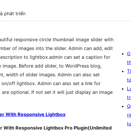
à phát triển
utiful responsive circle thumbnail image slider with
ber of images into the slider. Admin can add, edit
G
escription to lightbox.admin can set a caption for
t
 image. Before add slider, to WordPress blog,
T
t, width of slider images. Admin can also set
t
 on/off lightbox. Admin can also set a link for
L
 are optional. If not set it will just display an image
t
Q
der With Responsive Lightbox
r
t
r With Responsive Lightbox Pro Plugin(Unlimited