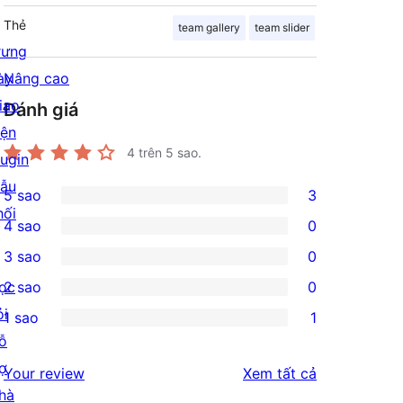
Thẻ
team gallery
team slider
rưng
ày
Nâng cao
iao
Đánh giá
iện
4
trên 5 sao.
lugin
ẫu
5 sao
3
3
hối
4 sao
0
5-
0
3 sao
0
star
4-
0
ọc
2 sao
0
reviews
star
3-
0
ỏi
1 sao
1
reviews
star
2-
1
ỗ
reviews
star
1-
rợ
đánh
Your review
Xem tất cả
reviews
star
hà
giá