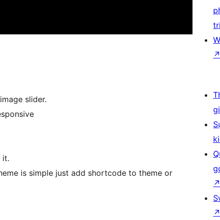
p
tr
W
T
image slider.
g
responsive
S
k
Q
it.
g
 theme is simple just add shortcode to theme or
S