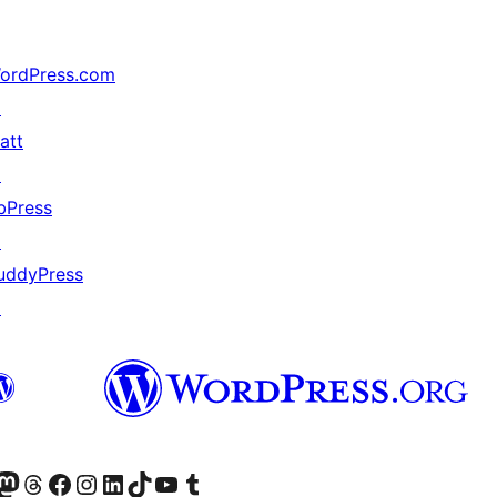
ordPress.com
↗
att
↗
bPress
↗
uddyPress
↗
r Bluesky account
sit our Mastodon account
Visit our Threads account
Xem trang Facebook của chúng tôi
Truy cập tài khoản Instagram của chúng tôi
Truy cập tài khoản LinkedIn của chúng tôi
Visit our TikTok account
Truy cập kênh YouTube của chúng tôi
Visit our Tumblr account