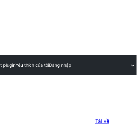
t plugin
Yêu thích của tôi
Đăng nhập
Tải về