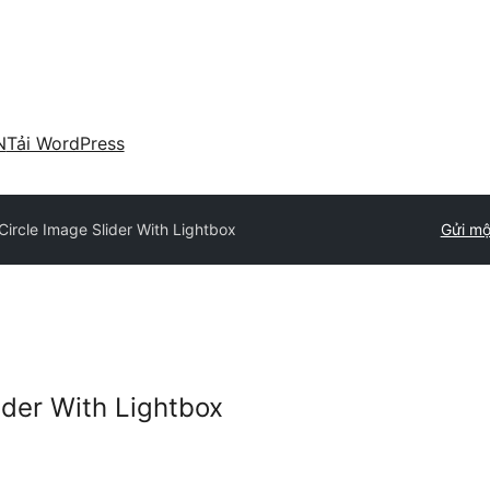
N
Tải WordPress
ircle Image Slider With Lightbox
Gửi mộ
ider With Lightbox