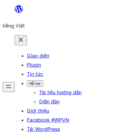
Chuyển
đến
tiếng Việt
phần
nội
dung
Giao diện
Plugin
Tin tức
Hỗ trợ
Tài liệu hướng dẫn
Diễn đàn
Giới thiệu
Facebook #WPVN
Tải WordPress