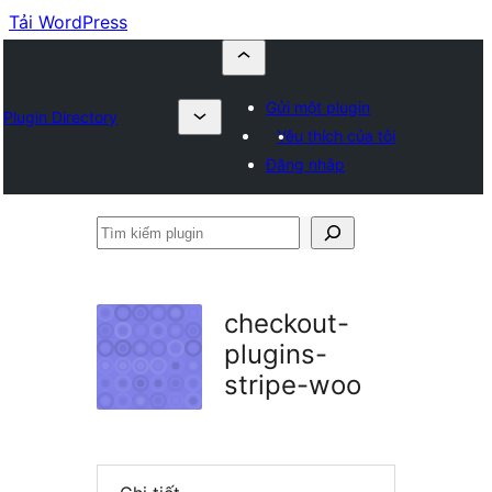
Tải WordPress
Gửi một plugin
Plugin Directory
Yêu thích của tôi
Đăng nhập
Tìm
kiếm
plugin
checkout-
plugins-
stripe-woo