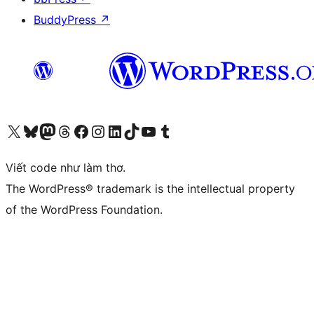
BuddyPress
↗
Truy cập tài khoản X (trước đây là Twitter) của chúng tôi
Visit our Bluesky account
Visit our Mastodon account
Visit our Threads account
Xem trang Facebook của chúng tôi
Truy cập tài khoản Instagram của chúng tôi
Truy cập tài khoản LinkedIn của chúng tôi
Visit our TikTok account
Truy cập kênh YouTube của chúng tôi
Visit our Tumblr account
Viết code như làm thơ.
The WordPress® trademark is the intellectual property
of the WordPress Foundation.