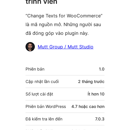
trình viên
“Change Texts for WooCommerce”
là mã nguồn mở. Những người sau
đã đóng góp vào plugin này.
Những
Mutt Group / Mutt Studio
người
đóng
Meta
Phiên bản
1.0
góp
Cập nhật lần cuối
2 tháng
trước
Số lượt cài đặt
Ít hơn 10
Phiên bản WordPress
4.7 hoặc cao hơn
Đã kiểm tra lên đến
7.0.3