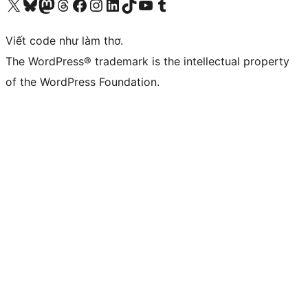
Truy cập tài khoản X (trước đây là Twitter) của chúng tôi
Visit our Bluesky account
Visit our Mastodon account
Visit our Threads account
Xem trang Facebook của chúng tôi
Truy cập tài khoản Instagram của chúng tôi
Truy cập tài khoản LinkedIn của chúng tôi
Visit our TikTok account
Truy cập kênh YouTube của chúng tôi
Visit our Tumblr account
Viết code như làm thơ.
The WordPress® trademark is the intellectual property
of the WordPress Foundation.