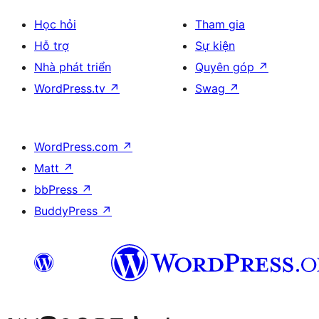
Học hỏi
Tham gia
Hỗ trợ
Sự kiện
Nhà phát triển
Quyên góp
↗
WordPress.tv
↗
Swag
↗
WordPress.com
↗
Matt
↗
bbPress
↗
BuddyPress
↗