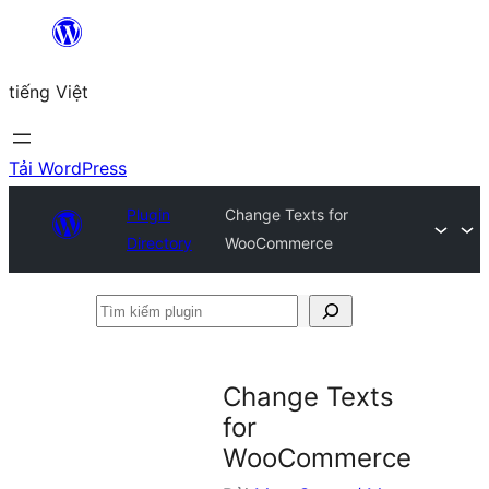
Chuyển
đến
tiếng Việt
phần
nội
dung
Tải WordPress
Plugin
Change Texts for
Directory
WooCommerce
Tìm
kiếm
plugin
Change Texts
for
WooCommerce