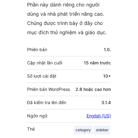
Phần này dành riêng cho người
dùng và nhà phát triển nâng cao.
Chúng được trình bày ở đây cho
mục đích thử nghiệm và giáo dục.
Meta
Phiên bản
1.0.
Cập nhật lần cuối
15 năm
trước
Số lượt cài đặt
10+
Phiên bản WordPress
2.8 hoặc cao hơn
Đã kiểm tra lên đến
3.1.4
Ngôn ngữ
English (US)
Thẻ
category
sidebar