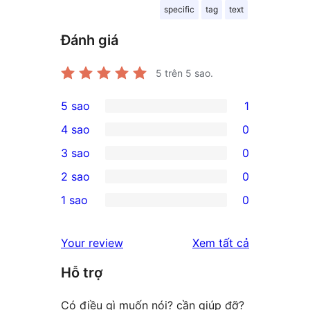
specific
tag
text
Đánh giá
5
trên 5 sao.
5 sao
1
1
4 sao
0
5-
0
3 sao
0
star
4-
0
2 sao
0
review
star
3-
0
1 sao
0
reviews
star
2-
0
reviews
star
1-
đánh
Your review
Xem tất cả
reviews
star
giá
Hỗ trợ
reviews
Có điều gì muốn nói? cần giúp đỡ?