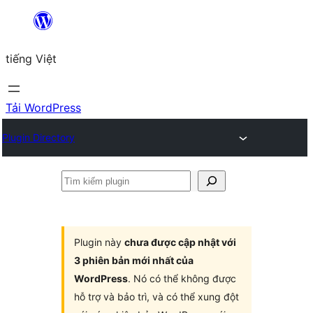
Chuyển
đến
tiếng Việt
phần
nội
dung
Tải WordPress
Plugin Directory
Tìm
kiếm
plugin
Plugin này
chưa được cập nhật với
3 phiên bản mới nhất của
WordPress
. Nó có thể không được
hỗ trợ và bảo trì, và có thể xung đột