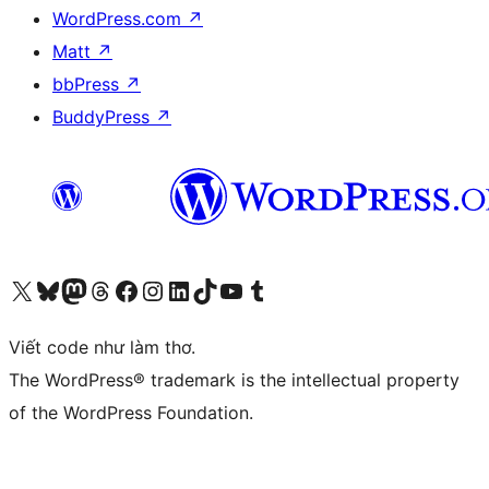
WordPress.com
↗
Matt
↗
bbPress
↗
BuddyPress
↗
Truy cập tài khoản X (trước đây là Twitter) của chúng tôi
Visit our Bluesky account
Visit our Mastodon account
Visit our Threads account
Xem trang Facebook của chúng tôi
Truy cập tài khoản Instagram của chúng tôi
Truy cập tài khoản LinkedIn của chúng tôi
Visit our TikTok account
Truy cập kênh YouTube của chúng tôi
Visit our Tumblr account
Viết code như làm thơ.
The WordPress® trademark is the intellectual property
of the WordPress Foundation.