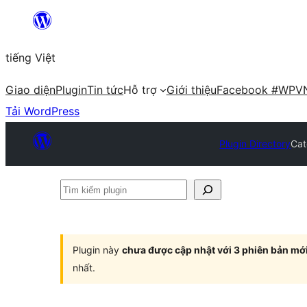
Chuyển
đến
tiếng Việt
phần
nội
Giao diện
Plugin
Tin tức
Hỗ trợ
Giới thiệu
Facebook #WPV
dung
Tải WordPress
Plugin Directory
Cat
Tìm
kiếm
plugin
Plugin này
chưa được cập nhật với 3 phiên bản mớ
nhất.