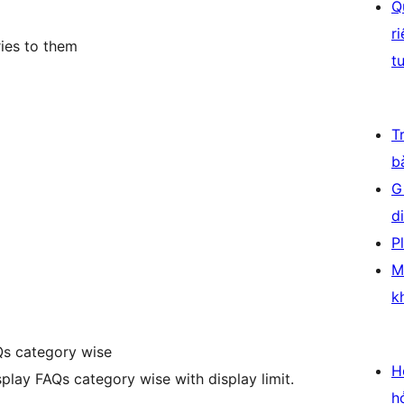
Q
r
ies to them
t
T
b
G
d
P
M
k
AQs category wise
H
isplay FAQs category wise with display limit.
h