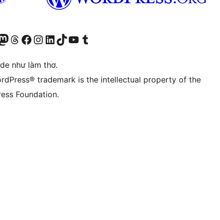
r Bluesky account
sit our Mastodon account
Visit our Threads account
Xem trang Facebook của chúng tôi
Truy cập tài khoản Instagram của chúng tôi
Truy cập tài khoản LinkedIn của chúng tôi
Visit our TikTok account
Truy cập kênh YouTube của chúng tôi
Visit our Tumblr account
ode như làm thơ.
rdPress® trademark is the intellectual property of the
ess Foundation.