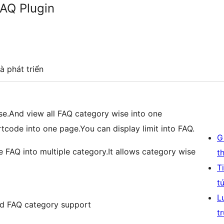
AQ Plugin
à phát triển
e.And view all FAQ category wise into one
code into one page.You can display limit into FAQ.
G
FAQ into multiple category.It allows category wise
t
T
t
L
ted FAQ category support
t