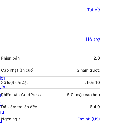
Tải về
Hỗ trợ
Meta
Phiên bản
2.0
Cập nhật lần cuối
3 năm
trước
iới
Số lượt cài đặt
Ít hơn 10
hiệu
in
Phiên bản WordPress
5.0 hoặc cao hơn
ức
Đã kiểm tra lên đến
6.4.9
ưu
Ngôn ngữ
English (US)
rữ