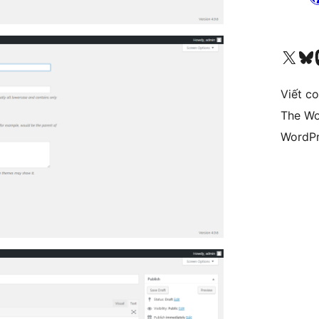
Truy cập tài khoản X (trước đây là Twitter) của chúng tôi
Visit ou
Vi
Viết c
The Wo
WordPr