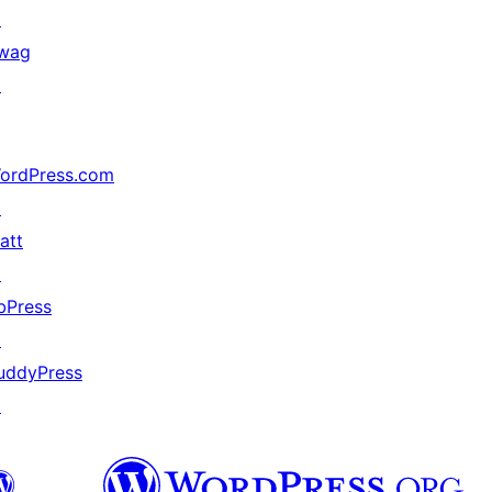
↗
wag
↗
ordPress.com
↗
att
↗
bPress
↗
uddyPress
↗