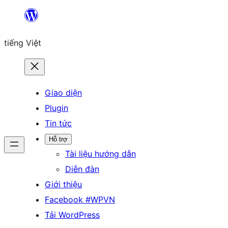
Chuyển
đến
tiếng Việt
phần
nội
dung
Giao diện
Plugin
Tin tức
Hỗ trợ
Tài liệu hướng dẫn
Diễn đàn
Giới thiệu
Facebook #WPVN
Tải WordPress