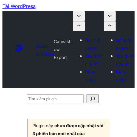
Tải WordPress
Gửi một
Gửi một
Canvasfl
Plugin
plugin
plugin
ow
Directory
Yêu thích
Yêu thích
Export
của tôi
của tôi
Đăng
Đăng
nhập
nhập
Tìm
kiếm
plugin
Plugin này
chưa được cập nhật với
3 phiên bản mới nhất của