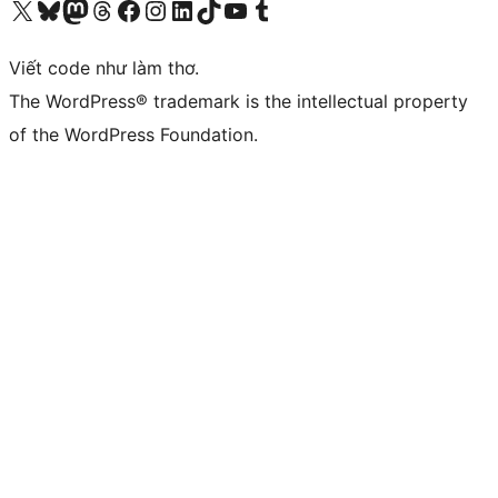
Truy cập tài khoản X (trước đây là Twitter) của chúng tôi
Visit our Bluesky account
Visit our Mastodon account
Visit our Threads account
Xem trang Facebook của chúng tôi
Truy cập tài khoản Instagram của chúng tôi
Truy cập tài khoản LinkedIn của chúng tôi
Visit our TikTok account
Truy cập kênh YouTube của chúng tôi
Visit our Tumblr account
Viết code như làm thơ.
The WordPress® trademark is the intellectual property
of the WordPress Foundation.