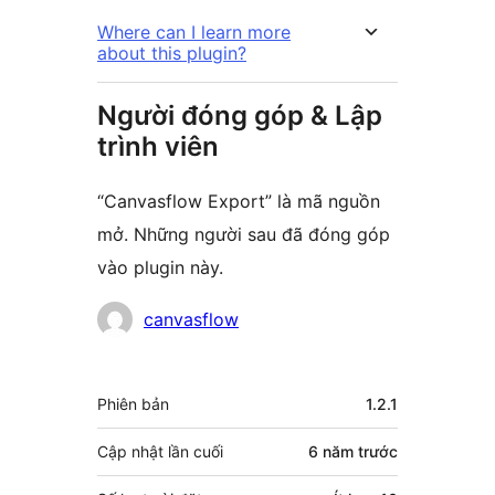
Where can I learn more
about this plugin?
Người đóng góp & Lập
trình viên
“Canvasflow Export” là mã nguồn
mở. Những người sau đã đóng góp
vào plugin này.
Những
canvasflow
người
đóng
Meta
Phiên bản
1.2.1
góp
Cập nhật lần cuối
6 năm
trước