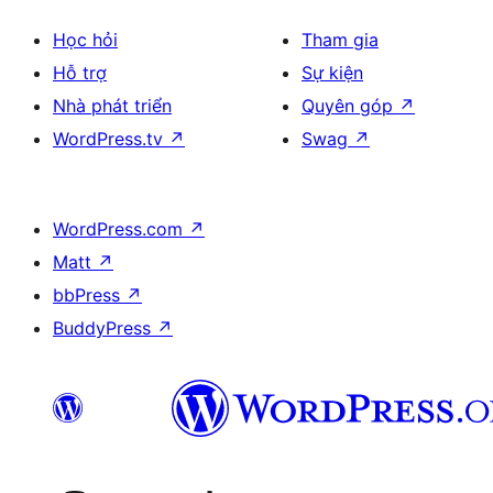
Học hỏi
Tham gia
Hỗ trợ
Sự kiện
Nhà phát triển
Quyên góp
↗
WordPress.tv
↗
Swag
↗
WordPress.com
↗
Matt
↗
bbPress
↗
BuddyPress
↗