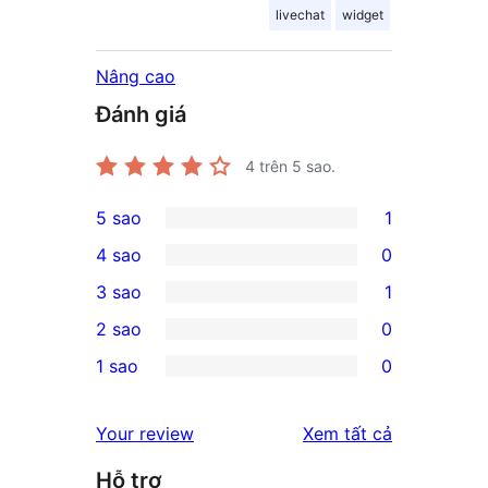
livechat
widget
Nâng cao
Đánh giá
4
trên 5 sao.
5 sao
1
1
4 sao
0
5-
0
3 sao
1
star
4-
1
2 sao
0
review
star
3-
0
1 sao
0
reviews
star
2-
0
review
star
1-
đánh
Your review
Xem tất cả
reviews
star
giá
Hỗ trợ
reviews