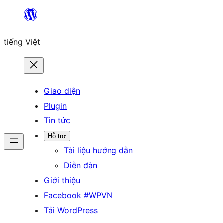
Chuyển
đến
tiếng Việt
phần
nội
dung
Giao diện
Plugin
Tin tức
Hỗ trợ
Tài liệu hướng dẫn
Diễn đàn
Giới thiệu
Facebook #WPVN
Tải WordPress