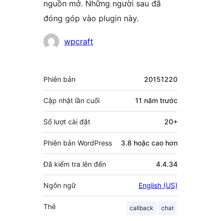
nguồn mở. Những người sau đã
đóng góp vào plugin này.
Những
wpcraft
người
đóng
Meta
Phiên bản
20151220
góp
Cập nhật lần cuối
11 năm
trước
Số lượt cài đặt
20+
Phiên bản WordPress
3.8 hoặc cao hơn
Đã kiểm tra lên đến
4.4.34
Ngôn ngữ
English (US)
Thẻ
callback
chat