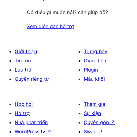
Có điều gì muốn nói? cần giúp đỡ?
Xem diễn đàn hỗ trợ
Giới thiệu
Trưng bày
Tin tức
Giao diện
Lưu trữ
Plugin
Quyền riêng tư
Mẫu khối
Học hỏi
Tham gia
Hỗ trợ
Sự kiện
Nhà phát triển
Quyên góp
↗
WordPress.tv
↗
Swag
↗