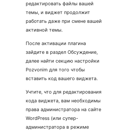
редактировать файлы вашей
темы, и виджет продолжит
работать даже при смене вашей
активной темы.
После активации плагина
зайдите в раздел Обсуждение,
далее найти секцию настройки
Pozvonim для того чтобы
вставить код вашего виджета.
Учтите, что для редактирования
кода виджета, вам необходимы
права администратора на сайте
WordPress (или супер-
администратора в режиме