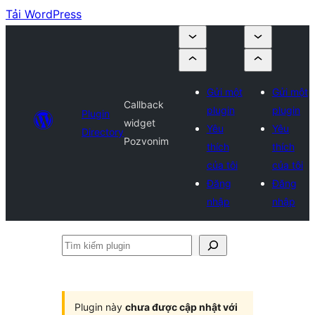
Tải WordPress
Gửi một
Gửi một
Callback
plugin
plugin
Plugin
widget
Yêu
Yêu
Directory
Pozvonim
thích
thích
của tôi
của tôi
Đăng
Đăng
nhập
nhập
Tìm
kiếm
plugin
Plugin này
chưa được cập nhật với