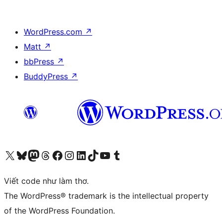
WordPress.com
↗
Matt
↗
bbPress
↗
BuddyPress
↗
Truy cập tài khoản X (trước đây là Twitter) của chúng tôi
Visit our Bluesky account
Visit our Mastodon account
Visit our Threads account
Xem trang Facebook của chúng tôi
Truy cập tài khoản Instagram của chúng tôi
Truy cập tài khoản LinkedIn của chúng tôi
Visit our TikTok account
Truy cập kênh YouTube của chúng tôi
Visit our Tumblr account
Viết code như làm thơ.
The WordPress® trademark is the intellectual property
of the WordPress Foundation.