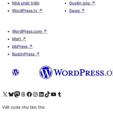
Nhà phát triển
Quyên góp
↗
WordPress.tv
↗
Swag
↗
WordPress.com
↗
Matt
↗
bbPress
↗
BuddyPress
↗
Truy cập tài khoản X (trước đây là Twitter) của chúng tôi
Visit our Bluesky account
Visit our Mastodon account
Visit our Threads account
Xem trang Facebook của chúng tôi
Truy cập tài khoản Instagram của chúng tôi
Truy cập tài khoản LinkedIn của chúng tôi
Visit our TikTok account
Truy cập kênh YouTube của chúng tôi
Visit our Tumblr account
Viết code như làm thơ.