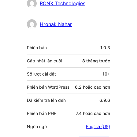
đóng
RONX Technologies
góp
Hronak Nahar
Meta
Phiên bản
1.0.3
Cập nhật lần cuối
8 tháng
trước
Số lượt cài đặt
10+
Phiên bản WordPress
6.2 hoặc cao hơn
Đã kiểm tra lên đến
6.9.6
Phiên bản PHP
7.4 hoặc cao hơn
Ngôn ngữ
English (US)