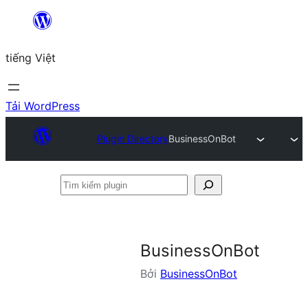
Chuyển
đến
tiếng Việt
phần
nội
dung
Tải WordPress
Plugin Directory
BusinessOnBot
Tìm
kiếm
plugin
BusinessOnBot
Bởi
BusinessOnBot