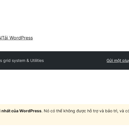
N
Tải WordPress
s grid system & Utilities
Gửi một plu
i nhất của WordPress
. Nó có thể không được hỗ trợ và bảo trì, và 