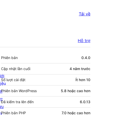
Tải về
Hỗ trợ
Meta
Phiên bản
0.4.0
Cập nhật lần cuối
4 năm
trước
iới
Số lượt cài đặt
Ít hơn 10
hiệu
in
Phiên bản WordPress
5.8 hoặc cao hơn
ức
Đã kiểm tra lên đến
6.0.13
ưu
Phiên bản PHP
7.0 hoặc cao hơn
rữ