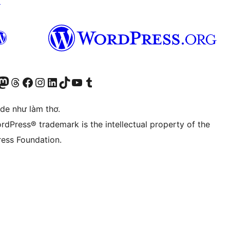
↗
r Bluesky account
sit our Mastodon account
Visit our Threads account
Xem trang Facebook của chúng tôi
Truy cập tài khoản Instagram của chúng tôi
Truy cập tài khoản LinkedIn của chúng tôi
Visit our TikTok account
Truy cập kênh YouTube của chúng tôi
Visit our Tumblr account
ode như làm thơ.
rdPress® trademark is the intellectual property of the
ess Foundation.