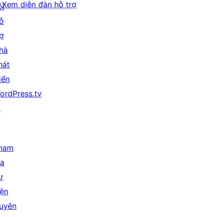
Xem diễn đàn hỗ trợ
ỏi
ỗ
rợ
hà
hát
iển
ordPress.tv
↗
ham
ia
ự
iện
uyên