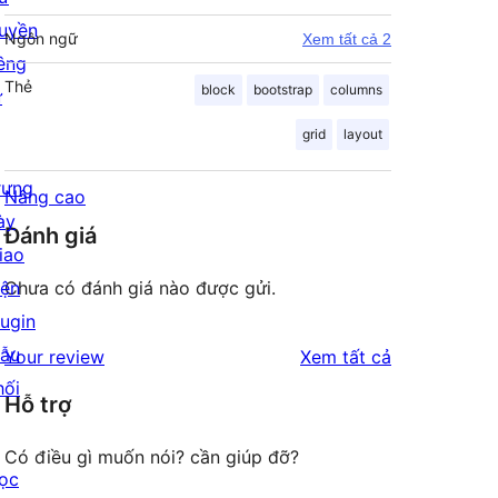
uyền
Ngôn ngữ
Xem tất cả 2
iêng
Thẻ
block
bootstrap
columns
ư
grid
layout
rưng
Nâng cao
ày
Đánh giá
iao
iện
Chưa có đánh giá nào được gửi.
lugin
ẫu
đánh
Your review
Xem tất cả
hối
giá
Hỗ trợ
Có điều gì muốn nói? cần giúp đỡ?
ọc