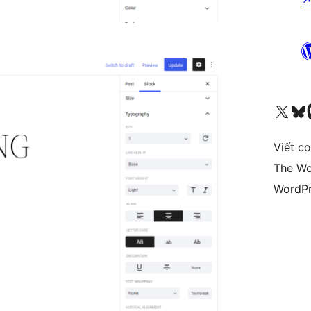
Truy cập tài khoản X (trước đây là Twitter) của chúng tôi
Visit ou
Vi
Viết c
The Wo
WordPr