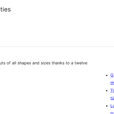
ties
uts of all shapes and sizes thanks to a twelve
G
t
T
t
L
t