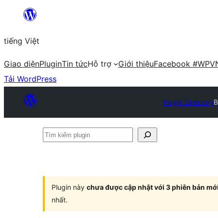
Chuyển
đến
tiếng Việt
phần
nội
Giao diện
Plugin
Tin tức
Hỗ trợ
Giới thiệu
Facebook #WPV
dung
Tải WordPress
Plugin Directory
B
Tìm
kiếm
plugin
Plugin này
chưa được cập nhật với 3 phiên bản mớ
nhất.