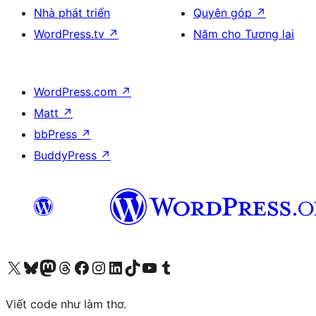
Nhà phát triển
Quyên góp
↗
WordPress.tv
↗
Năm cho Tương lai
WordPress.com
↗
Matt
↗
bbPress
↗
BuddyPress
↗
Truy cập tài khoản X (trước đây là Twitter) của chúng tôi
Visit our Bluesky account
Visit our Mastodon account
Visit our Threads account
Xem trang Facebook của chúng tôi
Truy cập tài khoản Instagram của chúng tôi
Truy cập tài khoản LinkedIn của chúng tôi
Visit our TikTok account
Truy cập kênh YouTube của chúng tôi
Visit our Tumblr account
Viết code như làm thơ.