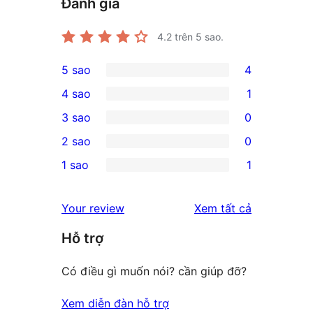
Đánh giá
4.2
trên 5 sao.
5 sao
4
4
4 sao
1
5-
1
3 sao
0
star
4-
0
2 sao
0
reviews
star
3-
0
1 sao
1
review
star
2-
1
reviews
star
1-
đánh
Your review
Xem tất cả
reviews
star
giá
Hỗ trợ
review
Có điều gì muốn nói? cần giúp đỡ?
Xem diễn đàn hỗ trợ