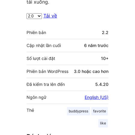
tải xuống.
Tải về
Meta
Phiên bản
2.2
Cập nhật lần cuối
6 năm
trước
Số lượt cài đặt
10+
Phiên bản WordPress
3.0 hoặc cao hơn
Đã kiểm tra lên đến
5.4.20
Ngôn ngữ
English (US)
Thẻ
buddypress
favorite
like