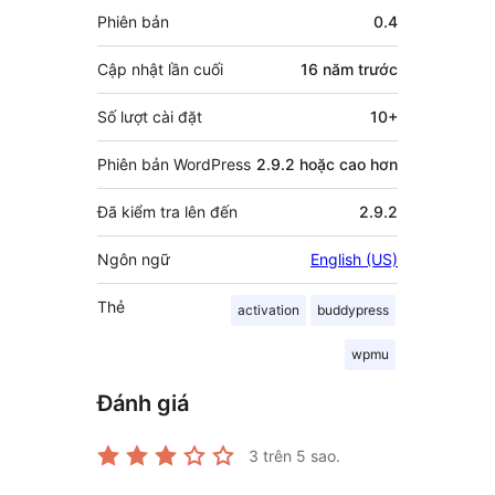
Meta
Phiên bản
0.4
Cập nhật lần cuối
16 năm
trước
Số lượt cài đặt
10+
Phiên bản WordPress
2.9.2 hoặc cao hơn
Đã kiểm tra lên đến
2.9.2
Ngôn ngữ
English (US)
Thẻ
activation
buddypress
wpmu
Đánh giá
3
trên 5 sao.