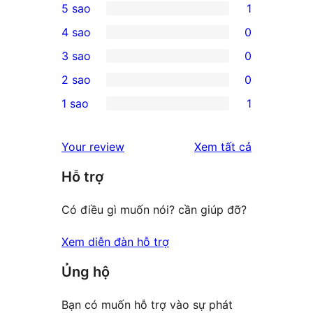
5 sao
1
1
4 sao
0
5-
0
3 sao
0
star
4-
0
2 sao
0
review
star
3-
0
1 sao
1
reviews
star
2-
1
reviews
star
1-
đánh
Your review
Xem tất cả
reviews
star
giá
Hỗ trợ
review
Có điều gì muốn nói? cần giúp đỡ?
Xem diễn đàn hỗ trợ
Ủng hộ
Bạn có muốn hỗ trợ vào sự phát