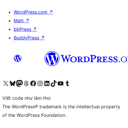
WordPress.com
↗
Matt
↗
bbPress
↗
BuddyPress
↗
Truy cập tài khoản X (trước đây là Twitter) của chúng tôi
Visit our Bluesky account
Visit our Mastodon account
Visit our Threads account
Xem trang Facebook của chúng tôi
Truy cập tài khoản Instagram của chúng tôi
Truy cập tài khoản LinkedIn của chúng tôi
Visit our TikTok account
Truy cập kênh YouTube của chúng tôi
Visit our Tumblr account
Viết code như làm thơ.
The WordPress® trademark is the intellectual property
of the WordPress Foundation.