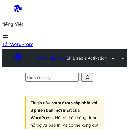
Chuyển
đến
tiếng Việt
phần
nội
dung
Tải WordPress
Plugin Directory
BP Disable Activation
Tìm
kiếm
plugin
Plugin này
chưa được cập nhật với
3 phiên bản mới nhất của
WordPress
. Nó có thể không được
hỗ trợ và bảo trì, và có thể xung đột