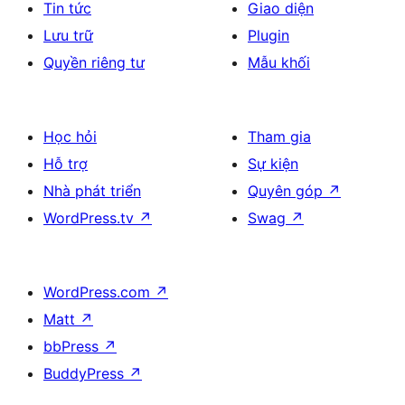
Tin tức
Giao diện
Lưu trữ
Plugin
Quyền riêng tư
Mẫu khối
Học hỏi
Tham gia
Hỗ trợ
Sự kiện
Nhà phát triển
Quyên góp
↗
WordPress.tv
↗
Swag
↗
WordPress.com
↗
Matt
↗
bbPress
↗
BuddyPress
↗