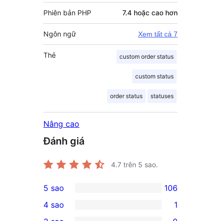
Phiên bản PHP
7.4 hoặc cao hơn
Ngôn ngữ
Xem tất cả 7
Thẻ
custom order status
custom status
order status
statuses
Nâng cao
Đánh giá
4.7
trên 5 sao.
5 sao
106
106
4 sao
1
5-
1