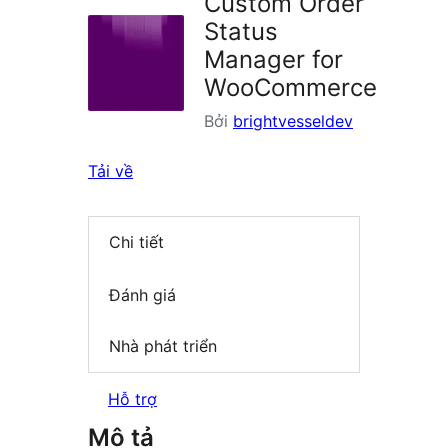
Custom Order
Status
Manager for
WooCommerce
Bởi
brightvesseldev
Tải về
Chi tiết
Đánh giá
Nhà phát triển
Hỗ trợ
Mô tả