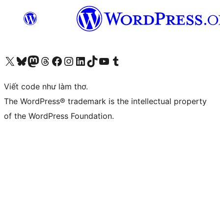
Truy cập tài khoản X (trước đây là Twitter) của chúng tôi
Visit our Bluesky account
Visit our Mastodon account
Visit our Threads account
Xem trang Facebook của chúng tôi
Truy cập tài khoản Instagram của chúng tôi
Truy cập tài khoản LinkedIn của chúng tôi
Visit our TikTok account
Truy cập kênh YouTube của chúng tôi
Visit our Tumblr account
Viết code như làm thơ.
The WordPress® trademark is the intellectual property
of the WordPress Foundation.