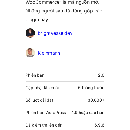
WooCommerce” là mã nguồn mở.
Những người sau đã đóng góp vào
plugin này.
Những
brightvesseldev
người
đóng
Kleinmann
góp
Meta
Phiên bản
2.0
Cập nhật lần cuối
6 tháng
trước
Số lượt cài đặt
30.000+
Phiên bản WordPress
4.9 hoặc cao hơn
Đã kiểm tra lên đến
6.9.6