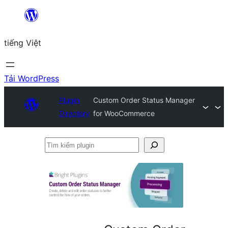
Chuyển
đến
tiếng Việt
phần
nội
dung
Tải WordPress
Plugin
Custom Order Status Manager
Directory
for WooCommerce
Tìm
kiếm
plugin