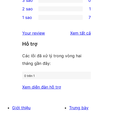
3 sao
0
star
4-
0
2 sao
1
reviews
star
3-
1
1 sao
7
review
star
2-
7
reviews
star
1-
đánh
Your review
Xem tất cả
review
star
giá
Hỗ trợ
reviews
Các lỗi đã xử lý trong vòng hai
tháng gần đây:
0 trên 1
Xem diễn đàn hỗ trợ
Giới thiệu
Trưng bày