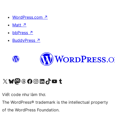
WordPress.com
↗
Matt
↗
bbPress
↗
BuddyPress
↗
Truy cập tài khoản X (trước đây là Twitter) của chúng tôi
Visit our Bluesky account
Visit our Mastodon account
Visit our Threads account
Xem trang Facebook của chúng tôi
Truy cập tài khoản Instagram của chúng tôi
Truy cập tài khoản LinkedIn của chúng tôi
Visit our TikTok account
Truy cập kênh YouTube của chúng tôi
Visit our Tumblr account
Viết code như làm thơ.
The WordPress® trademark is the intellectual property
of the WordPress Foundation.