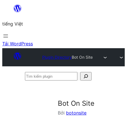
Chuyển
đến
tiếng Việt
phần
nội
dung
Tải WordPress
Plugin Directory
Bot On Site
Tìm
kiếm
plugin
Bot On Site
Bởi
botonsite