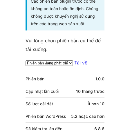
Các phiên bản plugin trước có thể
không an toàn hoặc ổn định. Chúng
không được khuyến nghị sử dụng
trên các trang web sản xuất.
Vui lòng chọn phiên bản cụ thể để
tải xuống.
Tải về
Meta
Phiên bản
1.0.0
Cập nhật lần cuối
10 tháng
trước
Số lượt cài đặt
Ít hơn 10
Phiên bản WordPress
5.2 hoặc cao hơn
Đã kiểm tra lên đến
6.8.6