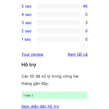
5 sao
46
46
4 sao
0
5-
0
3 sao
3
star
4-
3
2 sao
0
reviews
star
3-
0
1 sao
0
reviews
star
2-
0
reviews
star
1-
đánh
Your review
Xem tất cả
reviews
star
giá
Hỗ trợ
reviews
Các lỗi đã xử lý trong vòng hai
tháng gần đây:
1 trên 1
Xem diễn đàn hỗ trợ