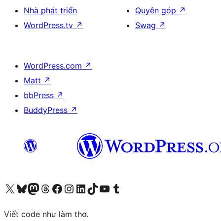
Nhà phát triển
Quyên góp
↗
WordPress.tv
↗
Swag
↗
WordPress.com
↗
Matt
↗
bbPress
↗
BuddyPress
↗
Truy cập tài khoản X (trước đây là Twitter) của chúng tôi
Visit our Bluesky account
Visit our Mastodon account
Visit our Threads account
Xem trang Facebook của chúng tôi
Truy cập tài khoản Instagram của chúng tôi
Truy cập tài khoản LinkedIn của chúng tôi
Visit our TikTok account
Truy cập kênh YouTube của chúng tôi
Visit our Tumblr account
Viết code như làm thơ.