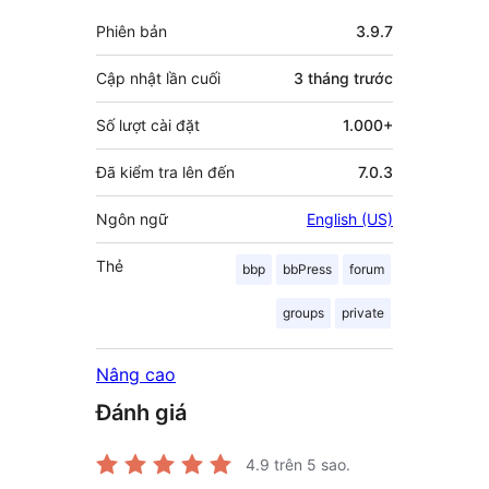
đóng
Meta
Phiên bản
3.9.7
góp
Cập nhật lần cuối
3 tháng
trước
Số lượt cài đặt
1.000+
Đã kiểm tra lên đến
7.0.3
Ngôn ngữ
English (US)
Thẻ
bbp
bbPress
forum
groups
private
Nâng cao
Đánh giá
4.9
trên 5 sao.