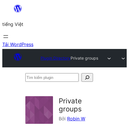
Chuyển
đến
tiếng Việt
phần
nội
dung
Tải WordPress
Plugin Directory
Private groups
Tìm
kiếm
plugin
Private
groups
Bởi
Robin W