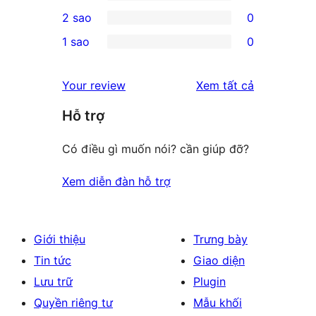
4-
0
2 sao
0
reviews
star
3-
0
1 sao
0
review
star
2-
0
reviews
star
1-
đánh
Your review
Xem tất cả
reviews
star
giá
Hỗ trợ
reviews
Có điều gì muốn nói? cần giúp đỡ?
Xem diễn đàn hỗ trợ
Giới thiệu
Trưng bày
Tin tức
Giao diện
Lưu trữ
Plugin
Quyền riêng tư
Mẫu khối