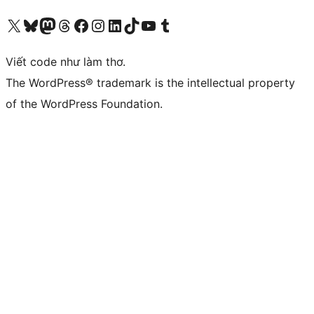
Truy cập tài khoản X (trước đây là Twitter) của chúng tôi
Visit our Bluesky account
Visit our Mastodon account
Visit our Threads account
Xem trang Facebook của chúng tôi
Truy cập tài khoản Instagram của chúng tôi
Truy cập tài khoản LinkedIn của chúng tôi
Visit our TikTok account
Truy cập kênh YouTube của chúng tôi
Visit our Tumblr account
Viết code như làm thơ.
The WordPress® trademark is the intellectual property
of the WordPress Foundation.