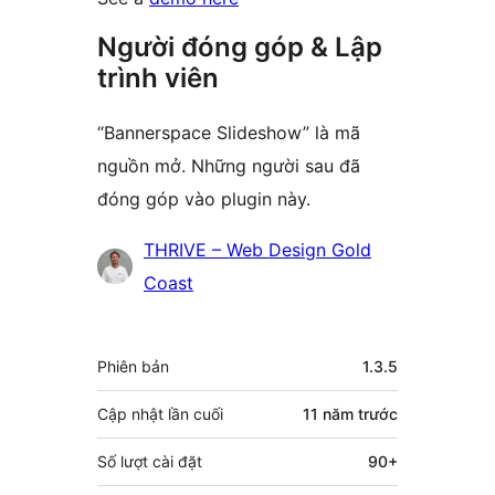
Người đóng góp & Lập
trình viên
“Bannerspace Slideshow” là mã
nguồn mở. Những người sau đã
đóng góp vào plugin này.
Những
THRIVE – Web Design Gold
người
Coast
đóng
góp
Meta
Phiên bản
1.3.5
Cập nhật lần cuối
11 năm
trước
Số lượt cài đặt
90+