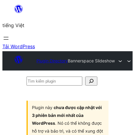
Chuyển
đến
tiếng Việt
phần
nội
dung
Tải WordPress
Plugin Directory
Bannerspace Slideshow
Tìm
kiếm
plugin
Plugin này
chưa được cập nhật với
3 phiên bản mới nhất của
WordPress
. Nó có thể không được
hỗ trợ và bảo trì, và có thể xung đột