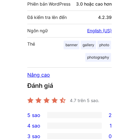
Phiên bản WordPress
3.0 hoặc cao hơn
Đã kiểm tra lên đến
4.2.39
Ngôn ngữ
English (US)
Thẻ
banner
gallery
photo
photography
Nâng cao
Đánh giá
4.7
trên 5 sao.
5 sao
2
2
4 sao
1
5-
1
3 sao
0
star