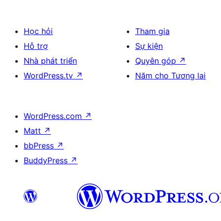
Học hỏi
Tham gia
Hỗ trợ
Sự kiện
Nhà phát triển
Quyên góp
↗
WordPress.tv
↗
Năm cho Tương lai
WordPress.com
↗
Matt
↗
bbPress
↗
BuddyPress
↗