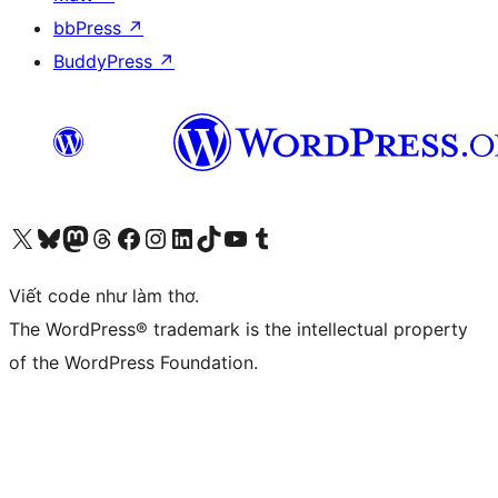
bbPress
↗
BuddyPress
↗
Truy cập tài khoản X (trước đây là Twitter) của chúng tôi
Visit our Bluesky account
Visit our Mastodon account
Visit our Threads account
Xem trang Facebook của chúng tôi
Truy cập tài khoản Instagram của chúng tôi
Truy cập tài khoản LinkedIn của chúng tôi
Visit our TikTok account
Truy cập kênh YouTube của chúng tôi
Visit our Tumblr account
Viết code như làm thơ.
The WordPress® trademark is the intellectual property
of the WordPress Foundation.