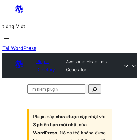
Chuyển
đến
tiếng Việt
phần
nội
dung
Tải WordPress
Plugin
Awesome Headlines
Directory
Generator
Tìm
kiếm
plugin
Plugin này
chưa được cập nhật với
3 phiên bản mới nhất của
WordPress
. Nó có thể không được