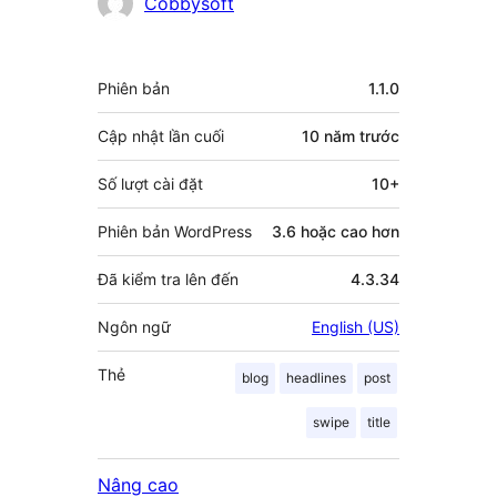
Những
Cobbysoft
người
đóng
Meta
Phiên bản
1.1.0
góp
Cập nhật lần cuối
10 năm
trước
Số lượt cài đặt
10+
Phiên bản WordPress
3.6 hoặc cao hơn
Đã kiểm tra lên đến
4.3.34
Ngôn ngữ
English (US)
Thẻ
blog
headlines
post
swipe
title
Nâng cao