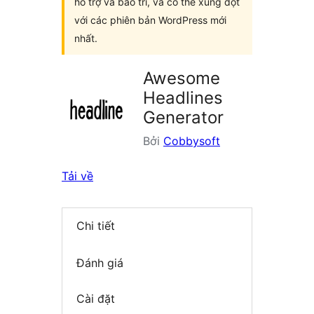
hỗ trợ và bảo trì, và có thể xung đột
với các phiên bản WordPress mới
nhất.
Awesome
Headlines
Generator
Bởi
Cobbysoft
Tải về
Chi tiết
Đánh giá
Cài đặt