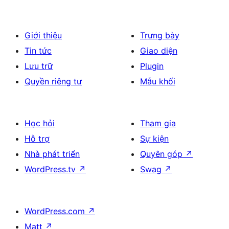
Giới thiệu
Trưng bày
Tin tức
Giao diện
Lưu trữ
Plugin
Quyền riêng tư
Mẫu khối
Học hỏi
Tham gia
Hỗ trợ
Sự kiện
Nhà phát triển
Quyên góp
↗
WordPress.tv
↗
Swag
↗
WordPress.com
↗
Matt
↗